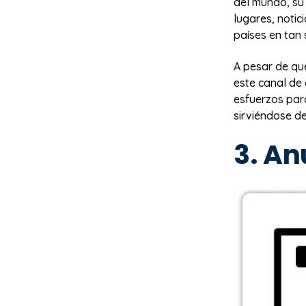
del mundo, su
lugares, notic
países en tan
A pesar de qu
este canal de
esfuerzos para
sirviéndose de
3. An