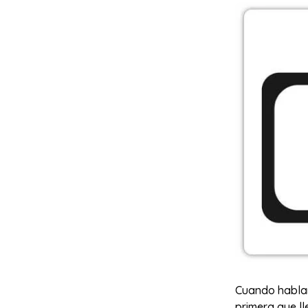
Cuando hablam
primera que ll