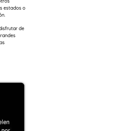
otros
es estados o
ón.
isfrutar de
grandes
vas