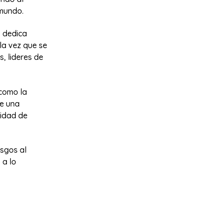
 mundo.
s dedica
la vez que se
, lideres de
 como la
ne una
cidad de
sgos al
 a lo