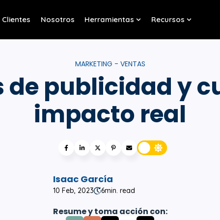
Clientes
Nosotros
Herramientas
Recursos
w submenu for Servicios
Show submenu for Her
Show sub
MARKETING - VENTAS
de publicidad y cu
impacto real
Isaac García
10 Feb, 2023
6
min. read
Resume y toma acción con: