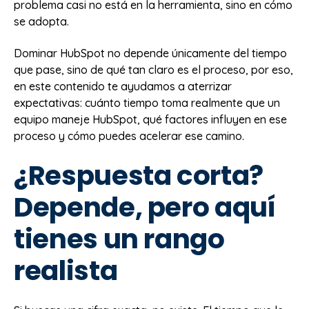
problema casi no está en la herramienta, sino en cómo
nivel básico puede lograrse en 2 a 4 semanas, un
se adopta.
uso estructurado en 2 a 3 meses y un dominio
estratégico en 6 meses o más, cuando la
Dominar HubSpot no depende únicamente del tiempo
herramienta ya guía decisiones y genera resultados.
que pase, sino de qué tan claro es el proceso, por eso,
La velocidad de aprendizaje depende de factores
en este contenido te ayudamos a aterrizar
como la experiencia previa en CRM, la complejidad
expectativas: cuánto tiempo toma realmente que un
del proceso comercial, el nivel de adopción del
equipo maneje HubSpot, qué factores influyen en ese
equipo, las integraciones y, sobre todo, la calidad
proceso y cómo puedes acelerar ese camino.
de la implementación inicial. Sin una base clara, el
proceso puede alargarse innecesariamente.
¿Respuesta corta?
Más que aprender todas las funciones, lo
Depende, pero aquí
importante es usar HubSpot para optimizar
procesos reales. Con una implementación bien
tienes un rango
dirigida, la herramienta deja de ser operativa y se
convierte en un sistema estratégico que impulsa el
realista
crecimiento del negocio.