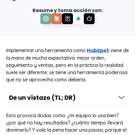
Resume y toma acción con:
HubSpot
Implementar una herramienta como
viene de
la mano de mucha expectativa: mejor orden,
seguimiento y ventas, pero en la práctica la realidad
suele ser diferente: se tiene una herramienta poderosa
que no se aprovecha como debería.
De un vistazo (TL; DR)
Dominar HubSpot no depende solo del tiempo, sino
Esto provoca dudas como: ¿mi equipo lo usa bien?
de la estrategia con la que se implemente y adopte
¿por qué no hay resultados? ¿cuánto tiempo llevará
dentro de la empresa.
dominarlo? Y vale la pena hacer una pausa, porque el
Aunque no existe un plazo exacto, hay rangos: un