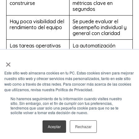
construirse
métricas clave en
segundos
Hay poca visibilidad del
Se puede evaluar el
rendimiento del equipo
desempeño individual y
general con claridad
Las tareas operativas
La automatización
consumen mucho
reduce la carga
×
tiempo
administrativa
No se puede predecir el
Se pueden hacer
Este sitio web almacena cookies en tu PC. Estas cookies sirven para mejorar
cierre de ventas
proyecciones más
nuestro sitio web y ofrecer servicios más personalizados, tanto en este sitio
precisas con base en
web como a través de otras redes. Para conocer más acerca de las cookies
datos históricos
que utilizamos, revisa nuestra Política de Privacidad.
No haremos seguimiento de tu información cuando visites nuestro
Dominar HubSpot no
sitio. Sin embargo, con el fin de cumplir con tus preferencias,
tendremos que usar solo una pequeña cookie para que no se te
solicite volver a tomar esta decisión de nuevo.
es cuestión de
Aceptar
Rechazar
tiempo, sino de