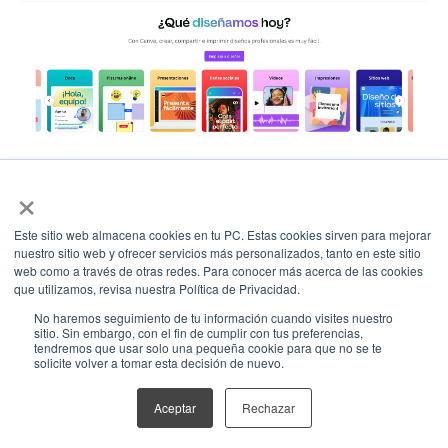
×
Aunque no está especializada exclusivamente en
diagramas, es muy útil para crear cuadros sinópticos
visualmente atractivos.
Este sitio web almacena cookies en tu PC. Estas cookies sirven para mejorar
nuestro sitio web y ofrecer servicios más personalizados, tanto en este sitio
web como a través de otras redes. Para conocer más acerca de las cookies
Ventajas:
que utilizamos, revisa nuestra Política de Privacidad.
No haremos seguimiento de tu información cuando visites nuestro
Muy visual y fácil de usar, incluso para
sitio. Sin embargo, con el fin de cumplir con tus preferencias,
tendremos que usar solo una pequeña cookie para que no se te
principiantes.
solicite volver a tomar esta decisión de nuevo.
Gran variedad de recursos gráficos y opciones
Aceptar
Rechazar
de personalización.