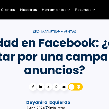
Clientes
Nosotros
Herramientas
Recursos
w submenu for Servicios
Show submenu for Her
Show sub
SEO
MARKETING - VENTAS
,
idad en Facebook: 
tar por una campa
anuncios?
Deyanira Izquierdo
2 Apr, 2024
5
min. read