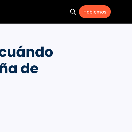
Hablemos
Open search
ramientas
menu for Recursos
¿cuándo
ña de