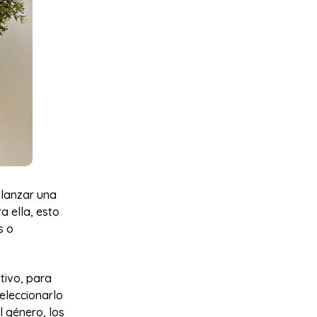
 lanzar una
a ella, esto
s o
tivo, para
eleccionarlo
l género, los