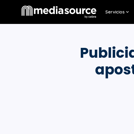
Servicios
Sho
Public
apos