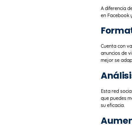
A diferencia d
en Facebook y
Format
Cuenta con va
anuncios de vi
mejor se adap
Anális
Esta red socia
que puedes mon
su eficacia.
Aument