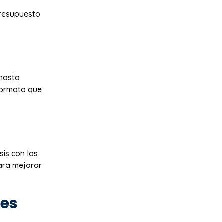
presupuesto
 hasta
 formato que
sis con las
para mejorar
nes