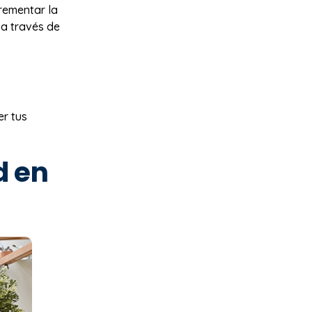
crementar la
 a través de
er tus
d en