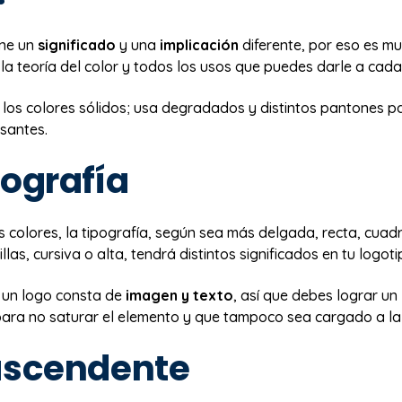
ene un
significado
y una
implicación
diferente, por eso es m
a teoría del color y todos los usos que puedes darle a cada
a los colores sólidos; usa degradados y distintos pantones p
esantes.
pografía
os colores, la tipografía, según sea más delgada, recta, cua
las, cursiva o alta, tendrá distintos significados en tu logoti
 un logo consta de
imagen y texto
, así que debes lograr un
ara no saturar el elemento y que tampoco sea cargado a la 
ascendente