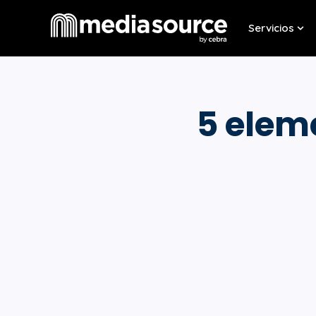
Servicios
Sho
5 elem