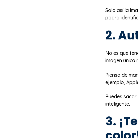
Solo así la im
podrá identifi
2. Au
No es que ten
imagen única n
Piensa de ma
ejemplo, Appl
Puedes sacar 
inteligente.
3. ¡T
color