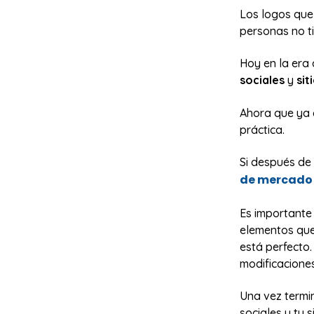
Los logos que 
personas no t
Hoy en la era 
sociales
y
sit
Ahora que ya 
práctica.
Si después de
de mercado
Es importante
elementos que
está perfecto
modificacione
Una vez termin
sociales y tu 