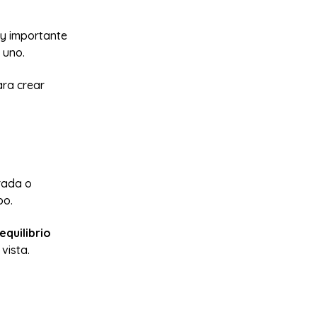
uy importante
 uno.
ara crear
drada o
po.
equilibrio
vista.