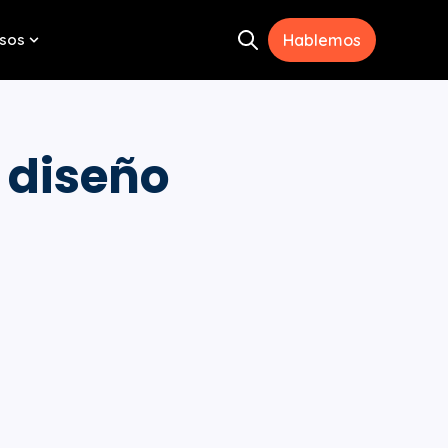
sos
Hablemos
Open search
menu for Herramientas
Show submenu for Recursos
 diseño