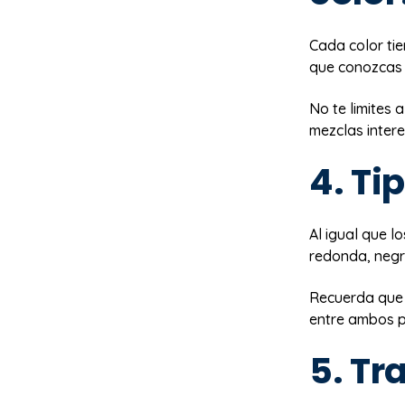
Cada color ti
que conozcas l
No te limites 
mezclas inter
4. Ti
Al igual que l
redonda, negril
Recuerda que
entre ambos p
5. Tr