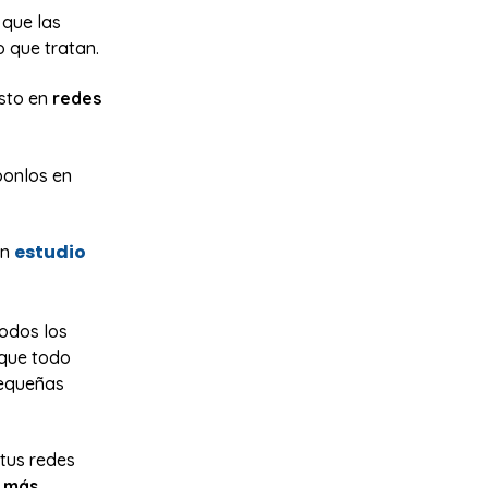
 que las
 que tratan.
isto en
redes
ponlos en
estudio
un
todos los
 que todo
pequeñas
 tus redes
y más