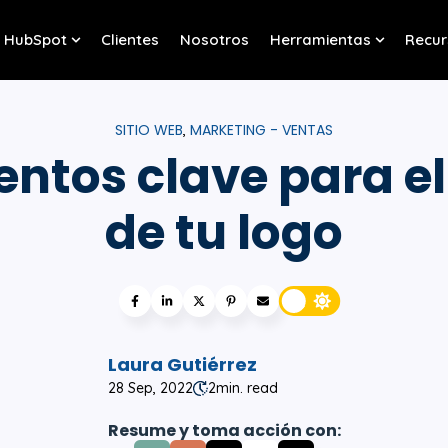
HubSpot
Clientes
Nosotros
Herramientas
Recur
w submenu for Servicios
Show submenu for HubSpot
Show sub
SITIO WEB
MARKETING - VENTAS
,
entos clave para el
de tu logo
Laura Gutiérrez
28 Sep, 2022
2
min. read
Resume y toma acción con: