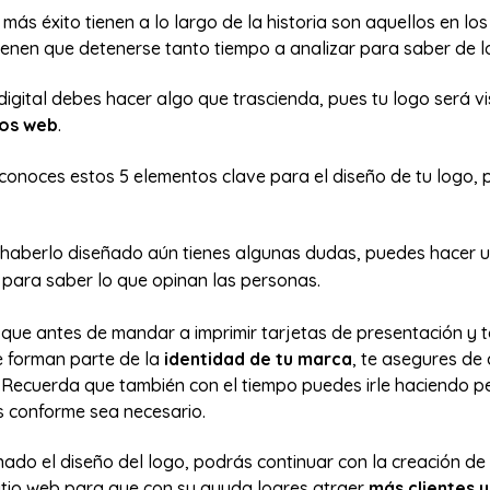
más éxito tienen a lo largo de la historia son aquellos en los
ienen que detenerse tanto tiempo a analizar para saber de lo
digital debes hacer algo que trascienda, pues tu logo será v
ios web
.
conoces estos 5 elementos clave para el diseño de tu logo, 
 haberlo diseñado aún tienes algunas dudas, puedes hacer 
para saber lo que opinan las personas.
 que antes de mandar a imprimir tarjetas de presentación y 
 forman parte de la
identidad de tu marca
, te asegures de
. Recuerda que también con el tiempo puedes irle haciendo 
s conforme sea necesario.
ado el diseño del logo, podrás continuar con la creación de
sitio web para que con su ayuda logres atraer
más clientes 