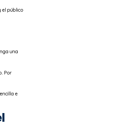
 el público
enga una
o. Por
ncilla e
l