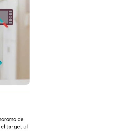
anorama de
 el
target
al