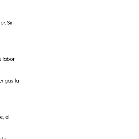
r. Sin
u labor
tengas la
e, el
nta.