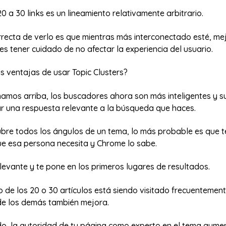
0 a 30 links es un lineamiento relativamente arbitrario.
ecta de verlo es que mientras más interconectado esté, mejo
 tener cuidado de no afectar la experiencia del usuario.
s ventajas de usar Topic Clusters?
mos arriba, los buscadores ahora son más inteligentes y s
dar una respuesta relevante a la búsqueda que haces.
cubre todos los ángulos de un tema, lo más probable es que 
ue esa persona necesita y Chrome lo sabe.
levante y te pone en los primeros lugares de resultados.
o de los 20 o 30 artículos está siendo visitado frecuentement
e los demás también mejora.
o, la autoridad de tu página como experto en el tema aume