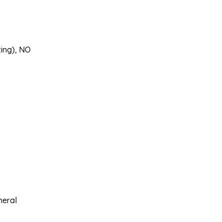
ting), NO
neral