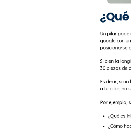
¿Qué 
Un pilar page
google con un
posicionarse 
Si bien la lon
30 piezas de c
Es decir, si n
a tu pilar, no 
Por ejemplo, s
¿Qué es I
¿Cómo hac