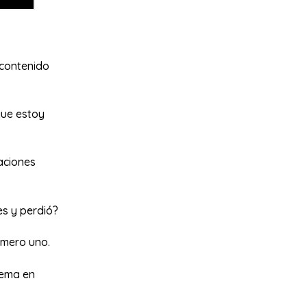
 contenido
que estoy
aciones
úes y perdió?
úmero uno.
tema en