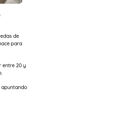
?
quedas de
 hace para
r entre 20 y
o.
ma apuntando