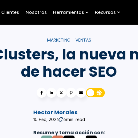
Clientes
Nosotros
Herramientas
Recursos
w submenu for Servicios
Show submenu for Her
Show sub
MARKETING - VENTAS
Clusters, la nueva
de hacer SEO
Hector Morales
10 Feb, 2023
3
min. read
Resume y toma acción con: