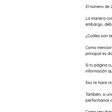
El número de 2
La manera corr
embargo, debes
¿Cuáles son la
Como menciona
principal es 
Si tu página 
información q
Eso te hace re
También, si un
performance d
Como resultad