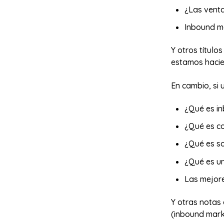
¿Las vent
Inbound ma
Y otros título
estamos hacie
En cambio, si 
¿Qué es i
¿Qué es c
¿Qué es so
¿Qué es u
Las mejore
Y otras notas
(inbound mark