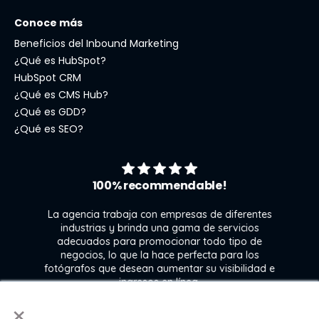
Conoce más
Beneficios del Inbound Marketing
¿Qué es HubSpot?
HubSpot CRM
¿Qué es CMS Hub?
¿Qué es GDD?
¿Qué es SEO?
100% recommendable!
La agencia trabaja con empresas de diferentes
industrias y brinda una gama de servicios
adecuados para promocionar todo tipo de
negocios, lo que la hace perfecta para los
s
fotógrafos que desean aumentar su visibilidad e
j
ingresos en línea.
×