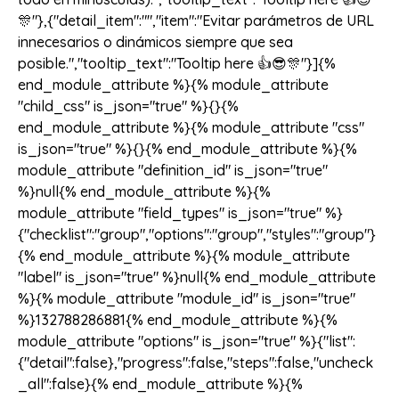
🎊"},{"detail_item":"","item":"Evitar parámetros de URL
innecesarios o dinámicos siempre que sea
posible.","tooltip_text":"Tooltip here 👍😎🎊"}]{%
end_module_attribute %}{% module_attribute
"child_css" is_json="true" %}{}{%
end_module_attribute %}{% module_attribute "css"
is_json="true" %}{}{% end_module_attribute %}{%
module_attribute "definition_id" is_json="true"
%}null{% end_module_attribute %}{%
module_attribute "field_types" is_json="true" %}
{"checklist":"group","options":"group","styles":"group"}
{% end_module_attribute %}{% module_attribute
"label" is_json="true" %}null{% end_module_attribute
%}{% module_attribute "module_id" is_json="true"
%}132788286881{% end_module_attribute %}{%
module_attribute "options" is_json="true" %}{"list":
{"detail":false},"progress":false,"steps":false,"uncheck
_all":false}{% end_module_attribute %}{%