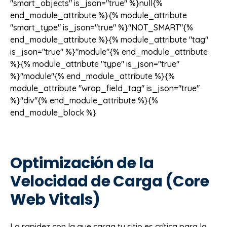
"smart_objects" is_json="true" %}null{%
end_module_attribute %}{% module_attribute
"smart_type" is_json="true" %}"NOT_SMART"{%
end_module_attribute %}{% module_attribute "tag"
is_json="true" %}"module"{% end_module_attribute
%}{% module_attribute "type" is_json="true"
%}"module"{% end_module_attribute %}{%
module_attribute "wrap_field_tag" is_json="true"
%}"div"{% end_module_attribute %}{%
end_module_block %}
Optimización de la
Velocidad de Carga (Core
Web Vitals)
La rapidez con la que carga tu sitio es crítica para la