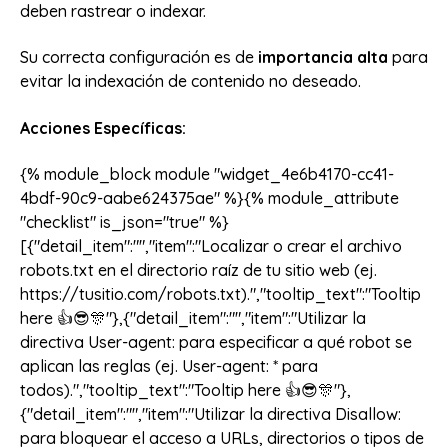
deben rastrear o indexar.
Su correcta configuración es de
importancia alta
para
evitar la indexación de contenido no deseado.
Acciones Específicas:
{% module_block module "widget_4e6b4170-cc41-
4bdf-90c9-aabe624375ae" %}{% module_attribute
"checklist" is_json="true" %}
[{"detail_item":"","item":"Localizar o crear el archivo
robots.txt en el directorio raíz de tu sitio web (ej.
https://tusitio.com/robots.txt).","tooltip_text":"Tooltip
here 👍😎🎊"},{"detail_item":"","item":"Utilizar la
directiva User-agent: para especificar a qué robot se
aplican las reglas (ej. User-agent: * para
todos).","tooltip_text":"Tooltip here 👍😎🎊"},
{"detail_item":"","item":"Utilizar la directiva Disallow:
para bloquear el acceso a URLs, directorios o tipos de