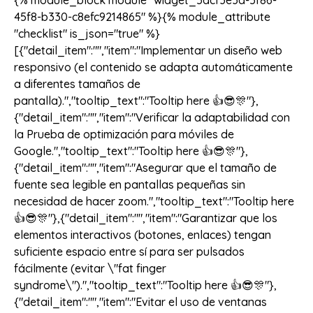
{% module_block module "widget_5acf3e3d-5f86-
45f8-b330-c8efc9214865" %}{% module_attribute
"checklist" is_json="true" %}
[{"detail_item":"","item":"Implementar un diseño web
responsivo (el contenido se adapta automáticamente
a diferentes tamaños de
pantalla).","tooltip_text":"Tooltip here 👍😎🎊"},
{"detail_item":"","item":"Verificar la adaptabilidad con
la Prueba de optimización para móviles de
Google.","tooltip_text":"Tooltip here 👍😎🎊"},
{"detail_item":"","item":"Asegurar que el tamaño de
fuente sea legible en pantallas pequeñas sin
necesidad de hacer zoom.","tooltip_text":"Tooltip here
👍😎🎊"},{"detail_item":"","item":"Garantizar que los
elementos interactivos (botones, enlaces) tengan
suficiente espacio entre sí para ser pulsados
fácilmente (evitar \"fat finger
syndrome\").","tooltip_text":"Tooltip here 👍😎🎊"},
{"detail_item":"","item":"Evitar el uso de ventanas