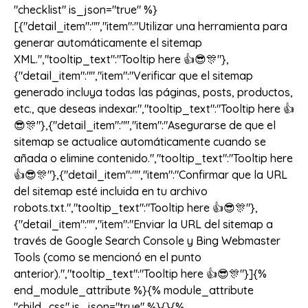
"checklist" is_json="true" %}
[{"detail_item":"","item":"Utilizar una herramienta para
generar automáticamente el sitemap
XML.","tooltip_text":"Tooltip here 👍😎🎊"},
{"detail_item":"","item":"Verificar que el sitemap
generado incluya todas las páginas, posts, productos,
etc., que deseas indexar.","tooltip_text":"Tooltip here 👍
😎🎊"},{"detail_item":"","item":"Asegurarse de que el
sitemap se actualice automáticamente cuando se
añada o elimine contenido.","tooltip_text":"Tooltip here
👍😎🎊"},{"detail_item":"","item":"Confirmar que la URL
del sitemap esté incluida en tu archivo
robots.txt.","tooltip_text":"Tooltip here 👍😎🎊"},
{"detail_item":"","item":"Enviar la URL del sitemap a
través de Google Search Console y Bing Webmaster
Tools (como se mencionó en el punto
anterior).","tooltip_text":"Tooltip here 👍😎🎊"}]{%
end_module_attribute %}{% module_attribute
"child_css" is_json="true" %}{}{%