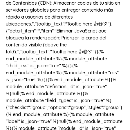
de Contenidos (CDN): Almacenar copias de tu sitio en
servidores globales para entregar contenido más
rápido a usuarios de diferentes
ubicaciones.","tooltip_text":"Tooltip here 👍😎🎊"},
{"detail_item":"","item":"Eliminar JavaScript que
bloquea la renderización: Priorizar la carga del
contenido visible (above the
fold).","tooltip_text":"Tooltip here 👍😎🎊"}]{%
end_module_attribute %}{% module_attribute
"child_css" is_json="true" %}{}{%
end_module_attribute %}{% module_attribute "css"
is_json="true" %}{}{% end_module_attribute %}{%
module_attribute "definition_id" is_json="true"
%}null{% end_module_attribute %}{%
module_attribute "field_types" is_json="true" %}
{"checklist":"group","options":"group","styles":"group"}
{% end_module_attribute %}{% module_attribute
"label" is_json="true" %}null{% end_module_attribute
%}{% module_attribute "module_id" is_json="true"