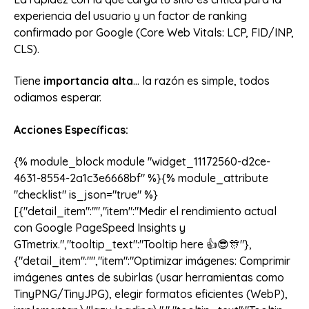
experiencia del usuario y un factor de ranking
confirmado por Google (Core Web Vitals: LCP, FID/INP,
CLS).
Tiene
importancia alta
... la razón es simple, todos
odiamos esperar.
Acciones Específicas:
{% module_block module "widget_11172560-d2ce-
4631-8554-2a1c3e6668bf" %}{% module_attribute
"checklist" is_json="true" %}
[{"detail_item":"","item":"Medir el rendimiento actual
con Google PageSpeed Insights y
GTmetrix.","tooltip_text":"Tooltip here 👍😎🎊"},
{"detail_item":"","item":"Optimizar imágenes: Comprimir
imágenes antes de subirlas (usar herramientas como
TinyPNG/TinyJPG), elegir formatos eficientes (WebP),