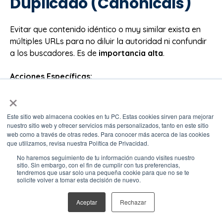
Duplicado (Canonicals)
Evitar que contenido idéntico o muy similar exista en
múltiples URLs para no diluir la autoridad ni confundir
a los buscadores. Es de
importancia alta
.
Acciones Específicas:
×
{% module_block module "widget_50150359-bcfa-
4dcc-9155-28da4ba7bd7c" %}{% module_attribute
Este sitio web almacena cookies en tu PC. Estas cookies sirven para mejorar
"checklist" is_json="true" %}
nuestro sitio web y ofrecer servicios más personalizados, tanto en este sitio
web como a través de otras redes. Para conocer más acerca de las cookies
[{"detail_item":"","item":"Identificar instancias de
que utilizamos, revisa nuestra Política de Privacidad.
contenido duplicado (ej. versiones www vs no-www,
No haremos seguimiento de tu información cuando visites nuestro
http vs https, URLs con parámetros de seguimiento,
sitio. Sin embargo, con el fin de cumplir con tus preferencias,
contenido sindicado).","tooltip_text":"Tooltip here 👍😎
tendremos que usar solo una pequeña cookie para que no se te
solicite volver a tomar esta decisión de nuevo.
🎊"},{"detail_item":"","item":"Implementar la etiqueta
rel=\"canonical\" en la sección de las páginas
Aceptar
Rechazar
duplicadas, apuntando a la URL preferida
(canónica).","tooltip_text":"Tooltip here 👍😎🎊"},