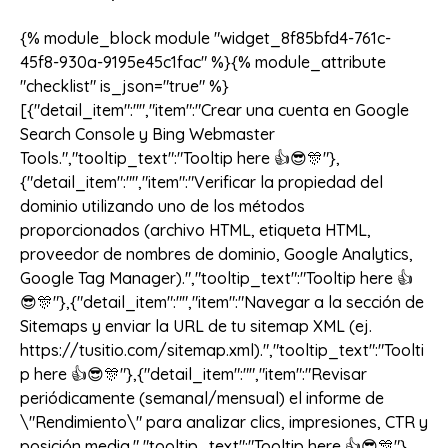
{% module_block module "widget_8f85bfd4-761c-
45f8-930a-9195e45c1fac" %}{% module_attribute
"checklist" is_json="true" %}
[{"detail_item":"","item":"Crear una cuenta en Google
Search Console y Bing Webmaster
Tools.","tooltip_text":"Tooltip here 👍😎🎊"},
{"detail_item":"","item":"Verificar la propiedad del
dominio utilizando uno de los métodos
proporcionados (archivo HTML, etiqueta HTML,
proveedor de nombres de dominio, Google Analytics,
Google Tag Manager).","tooltip_text":"Tooltip here 👍
😎🎊"},{"detail_item":"","item":"Navegar a la sección de
Sitemaps y enviar la URL de tu sitemap XML (ej.
https://tusitio.com/sitemap.xml).","tooltip_text":"Toolti
p here 👍😎🎊"},{"detail_item":"","item":"Revisar
periódicamente (semanal/mensual) el informe de
\"Rendimiento\" para analizar clics, impresiones, CTR y
posición media.","tooltip_text":"Tooltip here 👍😎🎊"},