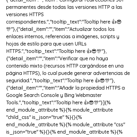
permanentes desde todas las versiones HTTP a las
versiones HTTPS
correspondientes.","tooltip_text":"Tooltip here 👍😎
🎊"},{"detail_item":"","item":"Actualizar todos los
enlaces internos, referencias a imágenes, scripts y
hojas de estilo para que usen URLs
HTTPS.","tooltip_text":"Tooltip here 👍😎🎊"},
{"detail_item":"","item":"Verificar que no haya
contenido mixto (recursos HTTP cargándose en una
página HTTPS), lo cual puede generar advertencias de
seguridad.","tooltip_text":"Tooltip here 👍😎🎊"},
{"detail_item":"","item":"Añadir la propiedad HTTPS a
Google Search Console y Bing Webmaster
Tools.","tooltip_text":"Tooltip here 👍😎🎊"}]{%
end_module_attribute %}{% module_attribute
"child_css" is_json="true" %}{}{%
end_module_attribute %}{% module_attribute "css"
is_json="true" %}{}{% end_module_attribute %}{%