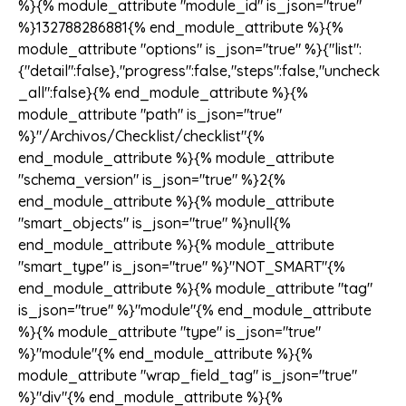
%}{% module_attribute "module_id" is_json="true"
%}132788286881{% end_module_attribute %}{%
module_attribute "options" is_json="true" %}{"list":
{"detail":false},"progress":false,"steps":false,"uncheck
_all":false}{% end_module_attribute %}{%
module_attribute "path" is_json="true"
%}"/Archivos/Checklist/checklist"{%
end_module_attribute %}{% module_attribute
"schema_version" is_json="true" %}2{%
end_module_attribute %}{% module_attribute
"smart_objects" is_json="true" %}null{%
end_module_attribute %}{% module_attribute
"smart_type" is_json="true" %}"NOT_SMART"{%
end_module_attribute %}{% module_attribute "tag"
is_json="true" %}"module"{% end_module_attribute
%}{% module_attribute "type" is_json="true"
%}"module"{% end_module_attribute %}{%
module_attribute "wrap_field_tag" is_json="true"
%}"div"{% end_module_attribute %}{%