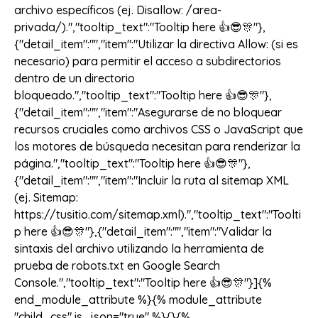
archivo específicos (ej. Disallow: /area-
privada/).","tooltip_text":"Tooltip here 👍😎🎊"},
{"detail_item":"","item":"Utilizar la directiva Allow: (si es
necesario) para permitir el acceso a subdirectorios
dentro de un directorio
bloqueado.","tooltip_text":"Tooltip here 👍😎🎊"},
{"detail_item":"","item":"Asegurarse de no bloquear
recursos cruciales como archivos CSS o JavaScript que
los motores de búsqueda necesitan para renderizar la
página.","tooltip_text":"Tooltip here 👍😎🎊"},
{"detail_item":"","item":"Incluir la ruta al sitemap XML
(ej. Sitemap:
https://tusitio.com/sitemap.xml).","tooltip_text":"Toolti
p here 👍😎🎊"},{"detail_item":"","item":"Validar la
sintaxis del archivo utilizando la herramienta de
prueba de robots.txt en Google Search
Console.","tooltip_text":"Tooltip here 👍😎🎊"}]{%
end_module_attribute %}{% module_attribute
"child_css" is_json="true" %}{}{%