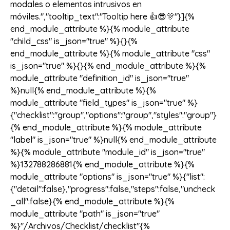
modales o elementos intrusivos en
móviles.","tooltip_text":"Tooltip here 👍😎🎊"}]{%
end_module_attribute %}{% module_attribute
"child_css" is_json="true" %}{}{%
end_module_attribute %}{% module_attribute "css"
is_json="true" %}{}{% end_module_attribute %}{%
module_attribute "definition_id" is_json="true"
%}null{% end_module_attribute %}{%
module_attribute "field_types" is_json="true" %}
{"checklist":"group","options":"group","styles":"group"}
{% end_module_attribute %}{% module_attribute
"label" is_json="true" %}null{% end_module_attribute
%}{% module_attribute "module_id" is_json="true"
%}132788286881{% end_module_attribute %}{%
module_attribute "options" is_json="true" %}{"list":
{"detail":false},"progress":false,"steps":false,"uncheck
_all":false}{% end_module_attribute %}{%
module_attribute "path" is_json="true"
%}"/Archivos/Checklist/checklist"{%