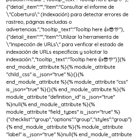
{"detail_item":"","item":"Consultar el informe de
\"Cobertura\" (Indexación) para detectar errores de
rastreo, páginas excluidas o
advertencias.","tooltip_text":"Tooltip here 👍😎🎊"},
{"detail_item":"","item":"Utilizar la herramienta de
\"Inspección de URLs\" para verificar el estado de
indexación de URLs específicas y solicitar la
indexación.","tooltip_text":"Tooltip here 👍😎🎊"}]{%
end_module_attribute %}{% module_attribute
"child_css" is_json="true" %}{}{%
end_module_attribute %}{% module_attribute "css"
is_json="true" %}{}{% end_module_attribute %}{%
module_attribute "definition_id" is_json="true"
%}null{% end_module_attribute %}{%
module_attribute "field_types" is_json="true" %}
{"checklist":"group","options":"group","styles":"group"}
{% end_module_attribute %}{% module_attribute
"label" is_json="true" %}null{% end_module_attribute