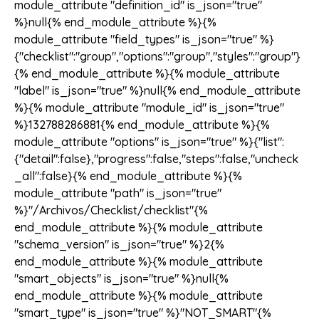
module_attribute "definition_id" is_json="true"
%}null{% end_module_attribute %}{%
module_attribute "field_types" is_json="true" %}
{"checklist":"group","options":"group","styles":"group"}
{% end_module_attribute %}{% module_attribute
"label" is_json="true" %}null{% end_module_attribute
%}{% module_attribute "module_id" is_json="true"
%}132788286881{% end_module_attribute %}{%
module_attribute "options" is_json="true" %}{"list":
{"detail":false},"progress":false,"steps":false,"uncheck
_all":false}{% end_module_attribute %}{%
module_attribute "path" is_json="true"
%}"/Archivos/Checklist/checklist"{%
end_module_attribute %}{% module_attribute
"schema_version" is_json="true" %}2{%
end_module_attribute %}{% module_attribute
"smart_objects" is_json="true" %}null{%
end_module_attribute %}{% module_attribute
"smart_type" is_json="true" %}"NOT_SMART"{%