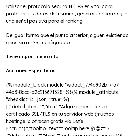
Utilizar el protocolo seguro HTTPS es vital para
proteger los datos del usuario, generar confianza y es
una señal positiva para el ranking.
De igual forma que el punto anterior, siguen existiendo
sitios sin un SSL configurado.
Tiene
importancia alta
.
Acciones Específicas:
{% module_block module "widget_774a902b-7fa7-
44b3-8ccb-d2c915671328" %}{% module_attribute
"checklist" is_json="true" %}
[{"detail_item":"","item":"Adquirir e instalar un
certificado SSL/TLS en tu servidor web (muchos
hostings lo ofrecen gratis vía Let's
Encrypt).","tooltip_text":"Tooltip here 👍😎🎊"},
{"detail_item":"","item":"Configurar redirecciones 301