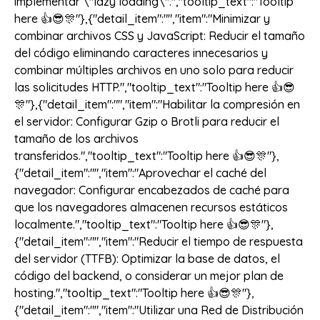
implementar \"lazy loading\".","tooltip_text":"Tooltip
here 👍😎🎊"},{"detail_item":"","item":"Minimizar y
combinar archivos CSS y JavaScript: Reducir el tamaño
del código eliminando caracteres innecesarios y
combinar múltiples archivos en uno solo para reducir
las solicitudes HTTP.","tooltip_text":"Tooltip here 👍😎
🎊"},{"detail_item":"","item":"Habilitar la compresión en
el servidor: Configurar Gzip o Brotli para reducir el
tamaño de los archivos
transferidos.","tooltip_text":"Tooltip here 👍😎🎊"},
{"detail_item":"","item":"Aprovechar el caché del
navegador: Configurar encabezados de caché para
que los navegadores almacenen recursos estáticos
localmente.","tooltip_text":"Tooltip here 👍😎🎊"},
{"detail_item":"","item":"Reducir el tiempo de respuesta
del servidor (TTFB): Optimizar la base de datos, el
código del backend, o considerar un mejor plan de
hosting.","tooltip_text":"Tooltip here 👍😎🎊"},
{"detail_item":"","item":"Utilizar una Red de Distribución