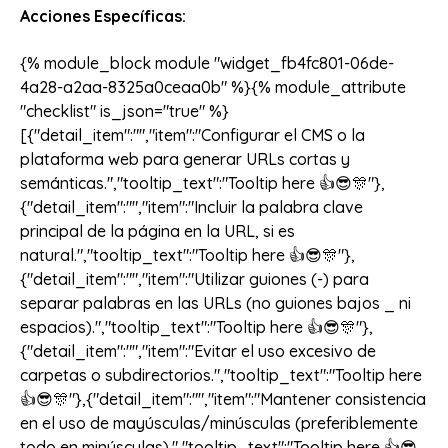
Acciones Específicas:
{% module_block module "widget_fb4fc801-06de-
4a28-a2aa-8325a0ceaa0b" %}{% module_attribute
"checklist" is_json="true" %}
[{"detail_item":"","item":"Configurar el CMS o la
plataforma web para generar URLs cortas y
semánticas.","tooltip_text":"Tooltip here 👍😎🎊"},
{"detail_item":"","item":"Incluir la palabra clave
principal de la página en la URL, si es
natural.","tooltip_text":"Tooltip here 👍😎🎊"},
{"detail_item":"","item":"Utilizar guiones (-) para
separar palabras en las URLs (no guiones bajos _ ni
espacios).","tooltip_text":"Tooltip here 👍😎🎊"},
{"detail_item":"","item":"Evitar el uso excesivo de
carpetas o subdirectorios.","tooltip_text":"Tooltip here
👍😎🎊"},{"detail_item":"","item":"Mantener consistencia
en el uso de mayúsculas/minúsculas (preferiblemente
todo en minúsculas).","tooltip_text":"Tooltip here 👍😎