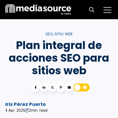
Open m
Open search
SEO
SITIO WEB
,
Plan integral de
acciones SEO para
sitios web
Iris Pérez Puerto
4 Apr, 2025
2
min. read