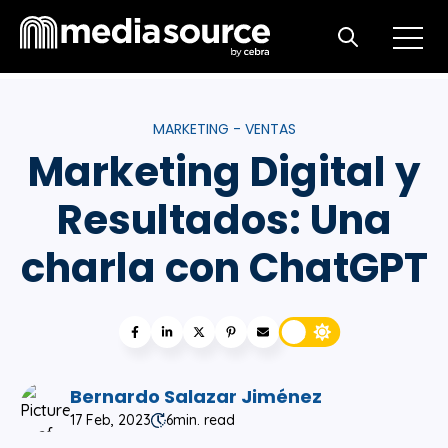
Open m
Open search
MARKETING - VENTAS
Marketing Digital y
Resultados: Una
charla con ChatGPT
Bernardo Salazar Jiménez
17 Feb, 2023
6
min. read