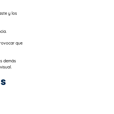
ste y los
cia.
provocar que
los demás
visual.
as