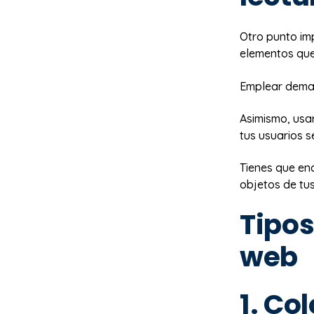
Otro punto imp
elementos que
Emplear demas
Asimismo, usa
tus usuarios s
Tienes que en
objetos de tus
Tipos
web
1. Col