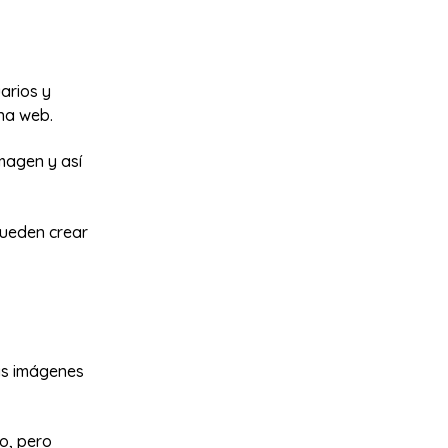
arios y
na web.
magen y así
pueden crear
las imágenes
o, pero