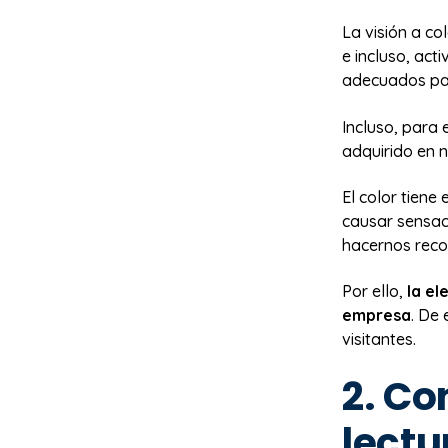
La visión a c
e incluso, act
adecuados par
Incluso, para 
adquirido en n
El color tiene
causar sensac
hacernos recor
Por ello,
la el
empresa
. De
visitantes.
2. Co
lectu