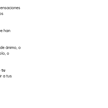
 sensaciones
os
ue han
 de ánimo, o
plo, o
 tu
r a tus