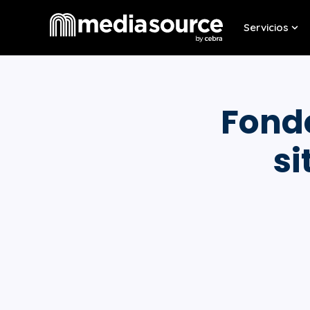
Servicios
Sho
Fond
si