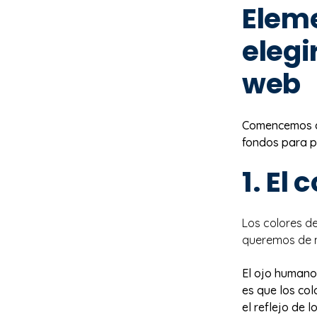
Elem
elegi
web
Comencemos co
fondos para p
1. El 
Los colores d
queremos de 
El ojo humano 
es que los col
el reflejo de 