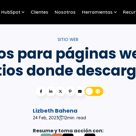
HubSpot
Clientes
Nosotros
Herramientas
Recur
w submenu for Servicios
Show submenu for HubSpot
Show sub
SITIO WEB
os para páginas we
tios donde descar
Lizbeth Bahena
24 Feb, 2023
12
min. read
Resume y toma acción con: