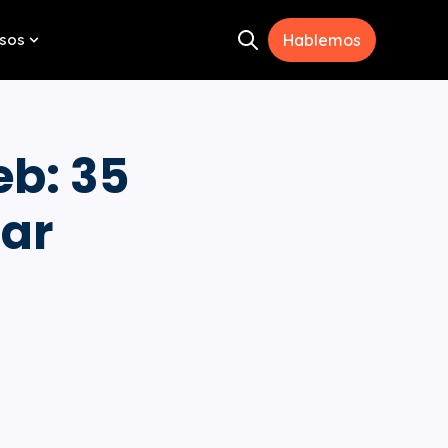
sos
Hablemos
Open search
menu for Herramientas
Show submenu for Recursos
b: 35
gar