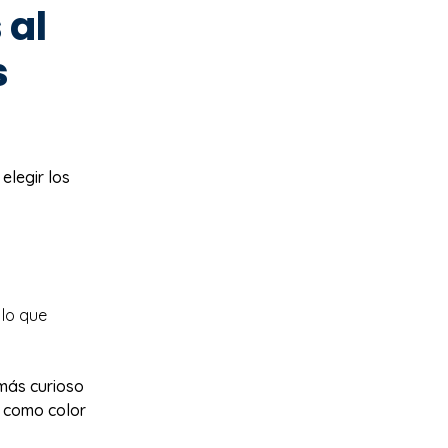
 al
s
legir los
lo que
 más curioso
a como color