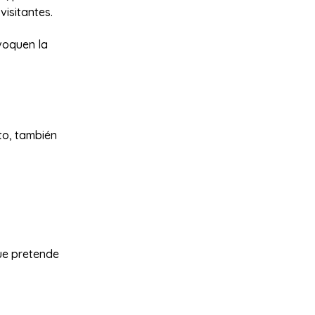
visitantes.
voquen la
to, también
ue pretende