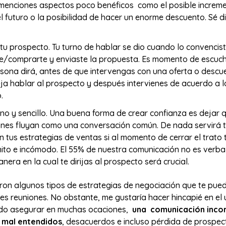
 menciones aspectos poco benéficos como el posible increme
el futuro o la posibilidad de hacer un enorme descuento. Sé d
tu prospecto. Tu turno de hablar se dio cuando lo convencis
e/comprarte y enviaste la propuesta. Es momento de escuch
rsona dirá, antes de que intervengas con una oferta o descu
ja hablar al prospecto y después intervienes de acuerdo a l
o.
o y sencillo. Una buena forma de crear confianza es dejar q
nes fluyan como una conversación común. De nada servirá 
n tus estrategias de ventas si al momento de cerrar el trato
ímito e incómodo. El 55% de nuestra comunicación no es verbal
nera en la cual te dirijas al prospecto será crucial.
ron algunos tipos de estrategias de negociación que te pued
tes reuniones. No obstante, me gustaría hacer hincapié en el 
edo asegurar en muchas ocaciones,
una comunicación inco
 mal entendidos
, desacuerdos e incluso pérdida de prospe