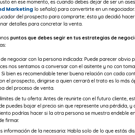
justo en ese momento, es cuando debes dejar de ser un ase
nd Marketing
lo señala) para convertirte en un negociador.
ducador del prospecto para comprarte; ésta ya decidió hacer
nar detalles para concretar la venta.
gunos
puntos que debes segir en tus estrategias de negoc
as:
de negociar con la persona indicada: Puede parecer obvio 
es nos sentamos a conversar con el asitente y no con toma
. Si bien es recomendable tener buena relación con cada co
on el prospecto, dirigirse a quien cerrará el trato es lo más ó
pa del proceso de venta.
límites de tu oferta: Antes de reunirte con el futuro cliente, e
e puedes bajar el precio sin que represente una pérdida, y 
iento podrías hacer si la otra persona se muestra endeble en
e firmar.
 información de la necesaria: Habla solo de lo que estás di