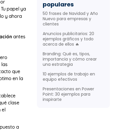
sor
populares
 Tu papel ya
50 frases de Navidad y Año
lo y ahora
Nuevo para empresas y
clientes
Anuncios publicitarios: 20
iación
antes
ejemplos gráficos y todo
acerca de ellos 🔥
Branding: Qué es, tipos,
pero
importancia y cómo crear
 las
una estrategia
ntacto que
10 ejemplos de trabajo en
ptimo en la
equipo efectivos
Presentaciones en Power
Point: 30 ejemplos para
stablece
inspirarte
qué clase
 el
spuesto a