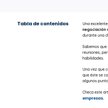
Tabla de contenidos
Una excelente
negociación
e
durante una c
Sabemos que m
reuniones, pe
habilidades.
Una vez que ce
que éste se c
algunos punto
Checa este ar
empresas.