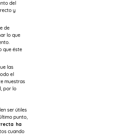
nto del
irecto y
te de
ar lo que
ento.
o que éste
ue las
todo el
 te muestras
, por lo
en ser útiles
último punto,
rrecta ha
ctos cuando