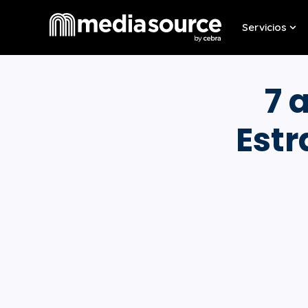
Servicios
Sho
7 
Estr