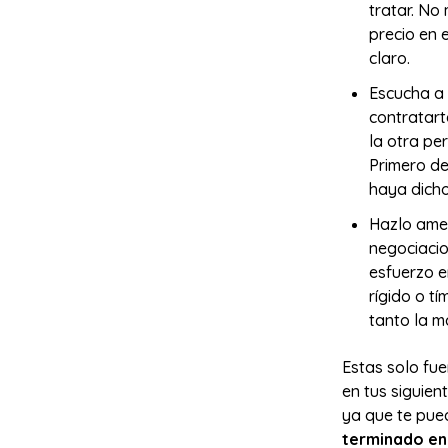
tratar. No
precio en 
claro.
Escucha a 
contratart
la otra pe
Primero de
haya dich
Hazlo amen
negociacio
esfuerzo e
rígido o t
tanto la ma
Estas solo fue
en tus siguien
ya que te pu
terminado en