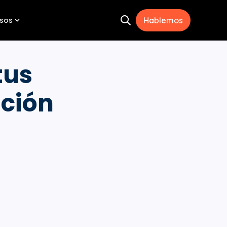
sos
Hablemos
Open search
menu for Herramientas
Show submenu for Recursos
tus
ación