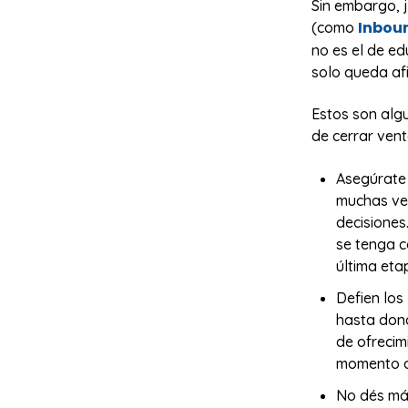
Sin embargo, 
Inbou
(como
no es el de e
solo queda afi
Estos son al
de cerrar vent
Asegúrate 
muchas vec
decisiones
se tenga c
última eta
Defien los 
hasta dond
de ofrecim
momento d
No dés más