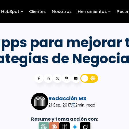
HubSpot
Clientes
Nosotros
Herramientas
Recur
w submenu for Servicios
Show submenu for HubSpot
Show sub
apps para mejorar 
ategias de Negoci
Redacción MS
21 Sep, 2017
2
min. read
Resume y toma acción con: