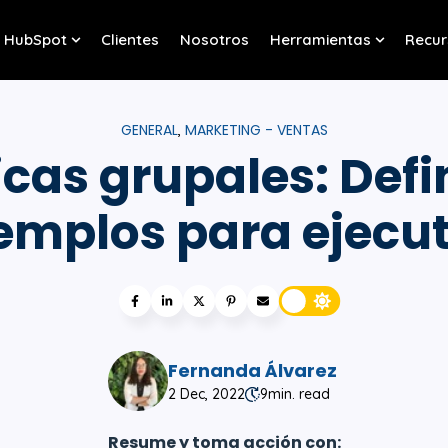
HubSpot
Clientes
Nosotros
Herramientas
Recur
w submenu for Servicios
Show submenu for HubSpot
Show sub
GENERAL
MARKETING - VENTAS
,
as grupales: Defi
emplos para ejecu
Fernanda Álvarez
2 Dec, 2022
9
min. read
Resume y toma acción con: