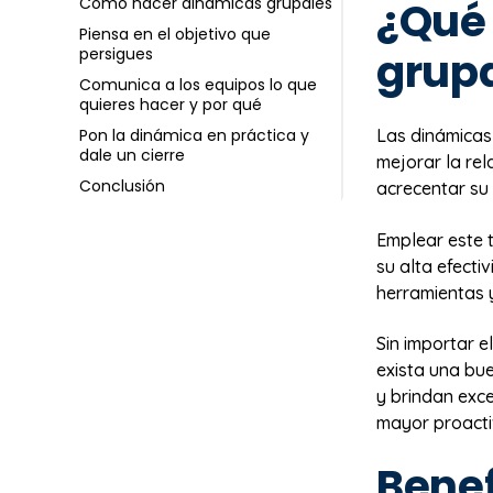
¿Qué 
Cómo hacer dinámicas grupales
Piensa en el objetivo que
grup
persigues
Comunica a los equipos lo que
quieres hacer y por qué
Las dinámicas
Pon la dinámica en práctica y
dale un cierre
mejorar la re
Conclusión
acrecentar su
Emplear este 
su alta efect
herramientas y
Sin importar e
exista una bu
y brindan exc
mayor proacti
Benef