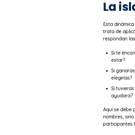
La is
Esta dinámica
trata de aplic
respondan las
Si te enco
estar?
Si ganaras
elegirías?
Si tuviera
ayudara?
Aquí se debe p
nombres, sino 
participantes 