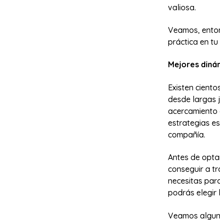
valiosa.
Veamos, enton
práctica en tu
Mejores diná
Existen ciento
desde largas 
acercamiento e
estrategias es
compañía.
Antes de optar
conseguir a t
necesitas par
podrás elegir 
Veamos alguna