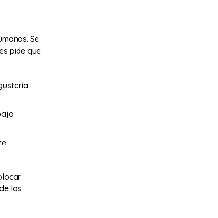
humanos. Se
les pide que
gustaría
bajo
te
olocar
de los