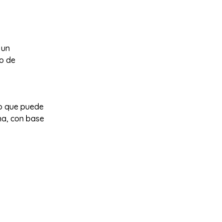
 un
to de
lo que puede
na, con base