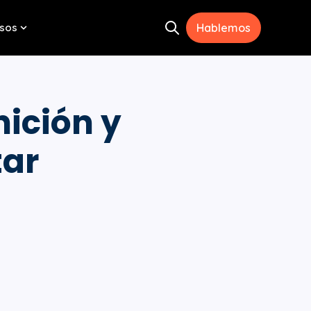
sos
Hablemos
Open search
menu for Herramientas
Show submenu for Recursos
nición y
tar