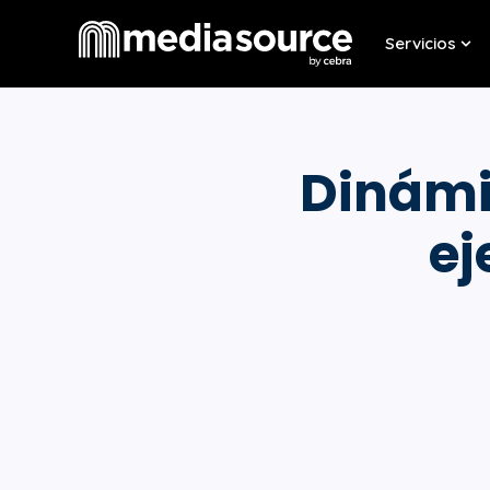
Servicios
Sho
Dinámic
ej