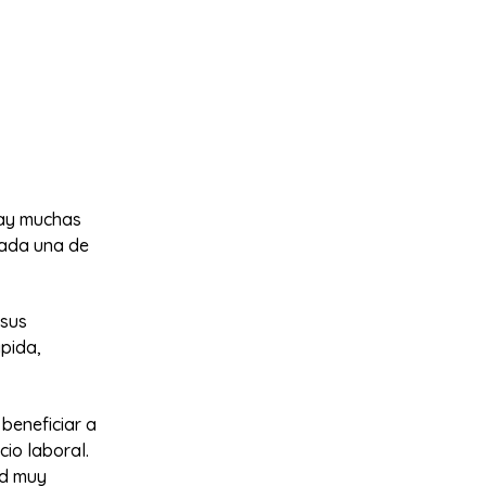
hay muchas
cada una de
 sus
ápida,
beneficiar a
io laboral.
ad muy