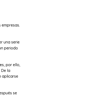
s empresas.
r una serie
un periodo
s, por ello,
 De la
n aplicarse
después se