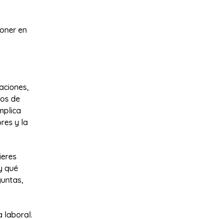
oner en
aciones,
gos de
mplica
res y la
ieres
y qué
guntas,
 laboral.