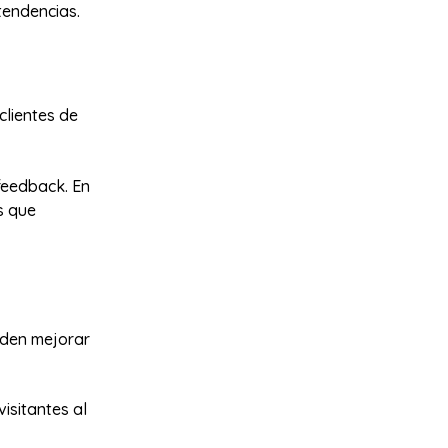
tendencias.
clientes de
feedback. En
s que
ueden mejorar
isitantes al