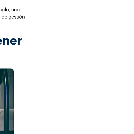
mplo, una
s de gestión
ener