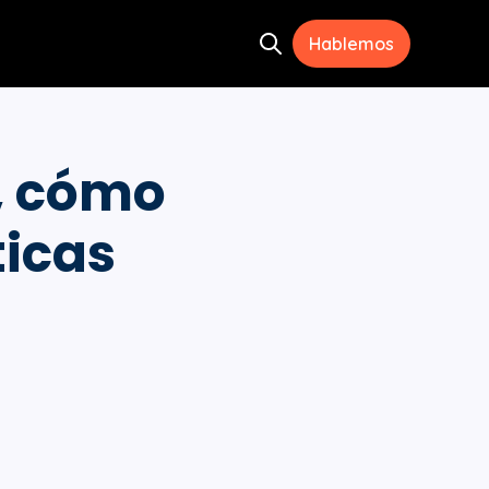
Hablemos
Open search
ramientas
menu for Recursos
s, cómo
ticas