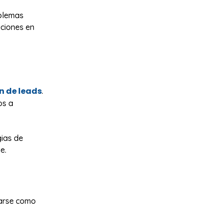
oblemas
ciones en
n de leads
.
os a
gias de
e.
narse como