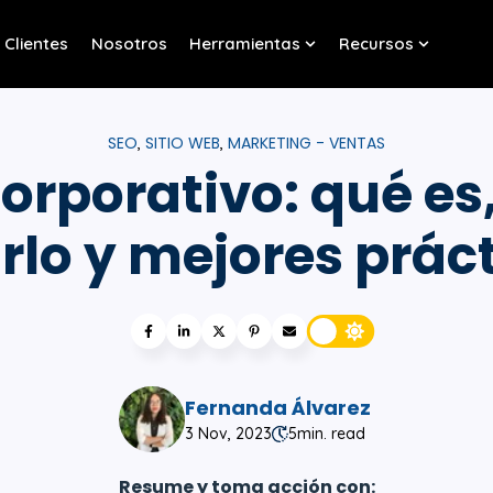
Clientes
Nosotros
Herramientas
Recursos
w submenu for Servicios
Show submenu for Her
Show sub
SEO
SITIO WEB
MARKETING - VENTAS
,
,
orporativo: qué e
rlo y mejores prác
Fernanda Álvarez
3 Nov, 2023
5
min. read
Resume y toma acción con: