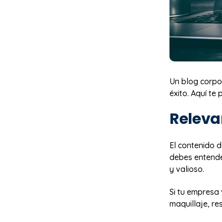
Un blog corpor
éxito. Aquí te
Releva
El contenido d
debes entender
y valioso.
Si tu empresa 
maquillaje, re