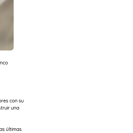
inco
ores con su
truir una
as últimas