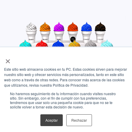
×
Este sitio web almacena cookies en tu PC. Estas cookies sirven para mejorar
nuestro sitio web y ofrecer servicios más personalizados, tanto en este sitio
web como a través de otras redes. Para conocer más acerca de las cookies
8 min read.
que utilizamos, revisa nuestra Política de Privacidad.
Las 12 mejores Agencias de
No haremos seguimiento de tu información cuando visites nuestro
Inbound Marketing y
sitio. Sin embargo, con el fin de cumplir con tus preferencias,
tendremos que usar solo una pequeña cookie para que no se te
Partners HubSpot en 2024
solicite volver a tomar esta decisión de nuevo.
Fernanda Álvarez
Aceptar
Rechazar
Inbound es una metodología que requiere la