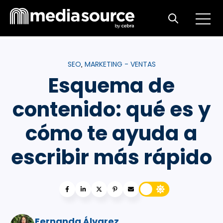
Open m
Open search
SEO
MARKETING - VENTAS
,
Esquema de
contenido: qué es y
cómo te ayuda a
escribir más rápido
Fernanda Álvarez