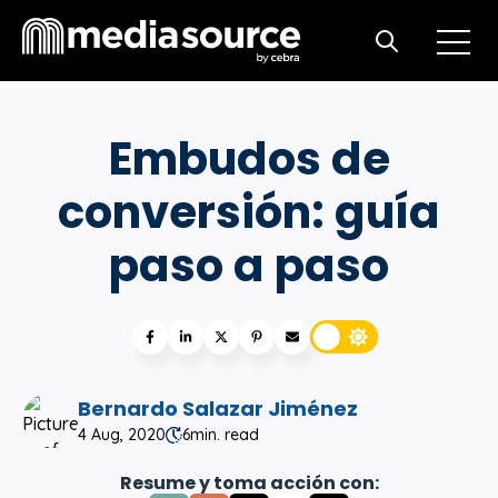
Open m
Open search
Embudos de
conversión: guía
paso a paso
Bernardo Salazar Jiménez
4 Aug, 2020
6
min. read
Resume y toma acción con: