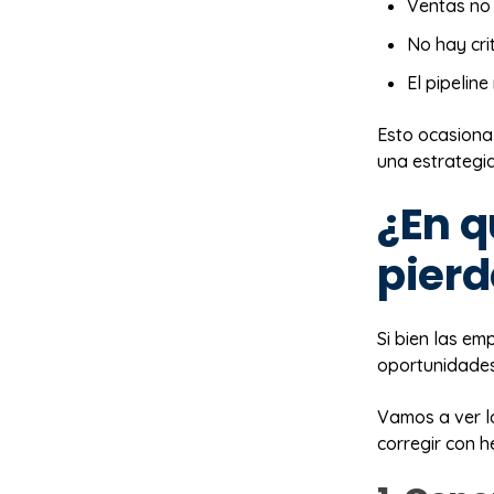
Ventas no
No hay cri
El pipeline
Esto ocasiona
una estrategi
¿En q
pier
Si bien las em
oportunidades 
Vamos a ver l
corregir con 