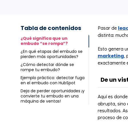
Tabla de contenidos
lea
Pasar de
distinta: muc
¿Qué significa que un
embudo “se rompa”?
Esto genera u
¿En qué etapas del embudo se
marketing
,
pierden más oportunidades?
exactamente e
¿Cómo detectar dónde se
rompe tu embudo?
Ejemplo práctico: detectar fuga
De un vis
en el embudo con HubSpot
Deja de perder oportunidades ¡y
Pasar de lea
convierte tu embudo en una
Aquí es donde 
oportunidade
máquina de ventas!
abrupta, sino
Un embudo de
resultados. A
acumuladas: 
proceso de co
pipeline mal 
El problema n