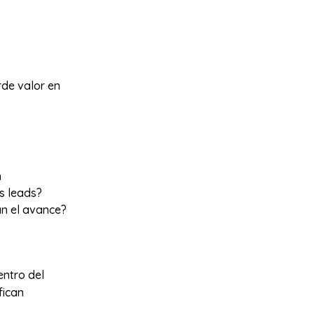
rde valor en
n
s leads?
an el avance?
dentro del
fican