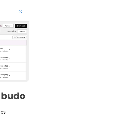
mbudo
es: