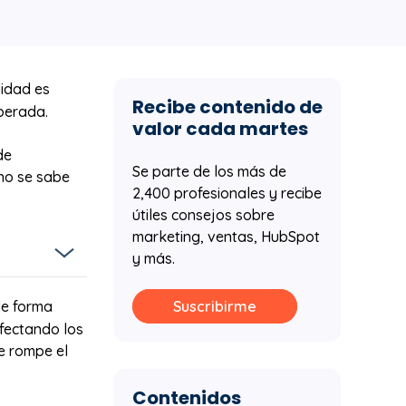
lidad es
Recibe contenido de
sperada.
valor cada martes
de
Se parte de los más de
no se sabe
2,400 profesionales y recibe
útiles consejos sobre
marketing, ventas, HubSpot
y más.
erden
e forma
Suscribirme
fectando los
nes
e rompe el
n, un
Contenidos
os, es