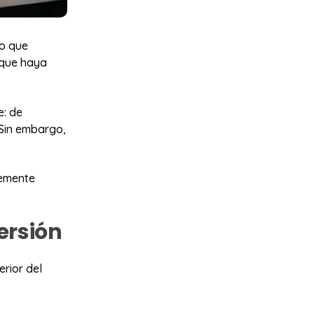
no que
 que haya
e: de
 Sin embargo,
lemente
versión
rior del