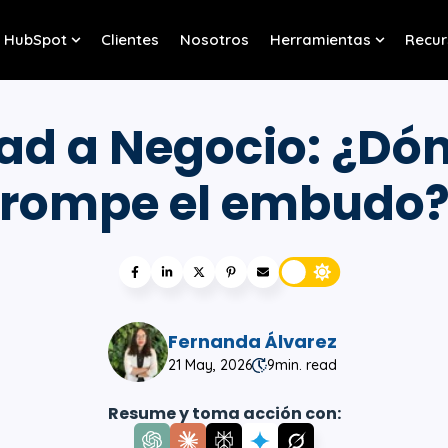
HubSpot
Clientes
Nosotros
Herramientas
Recur
w submenu for Servicios
Show submenu for HubSpot
Show sub
ad a Negocio: ¿Dó
rompe el embudo
Fernanda Álvarez
21 May, 2026
9
min. read
Resume y toma acción con: