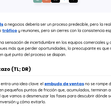
ds
a negocios debería ser un proceso predecible, pero la rea
tráfico
ho
y reuniones, pero sin cierres con la consistencia e
na sensación de incertidumbre en los equipos comerciales y 
 pues más que perder oportunidades, lo preocupante es que 
n qué punto del proceso se disipan.
tazo (TL; DR)
d a cliente no debería ser incierto, pero muchas empresas pi
embudo de ventas
entra una idea clave: el
no se rompe d
s sin saber exactamente en qué etapa ocurre.
 en pequeños puntos de fricción que, acumulados, terminan a
 ventas “roto” no falla de golpe, sino por pequeñas friccio
sí que vamos a desmenuzar las fases para descubrir dónde s
leads de baja calidad, falta de seguimiento, mala calificació
nversión y cómo evitarlo.
estructurado o poca visibilidad del proceso.
o es la cantidad de leads, sino la conversión. Sin datos clar