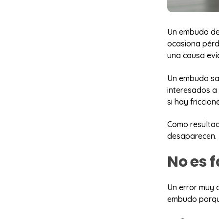
Un embudo de v
ocasiona pérd
una causa evi
Un embudo san
interesados a 
si hay friccion
Como resultad
desaparecen.
No es f
Un error muy 
embudo porqu