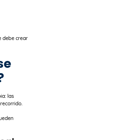
e debe crear
se
?
ia: las
recorrido.
pueden