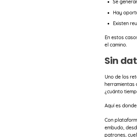
Se generan
Hay oportu
Existen re
En estos casos
el camino.
Sin da
Uno de los ret
herramientas 
¿cuánto tiemp
Aquí es donde 
Con platafor
embudo, desde 
patrones, cue