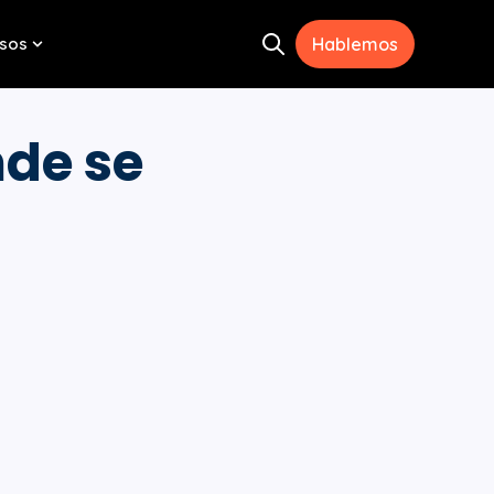
sos
Hablemos
Open search
menu for Herramientas
Show submenu for Recursos
nde se
?