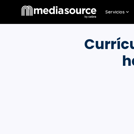
Servicios
Sho
Curríc
h