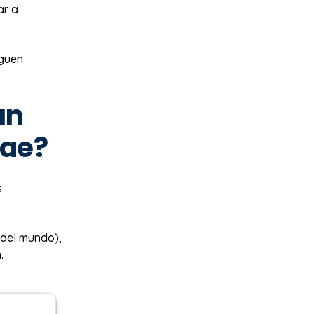
ar a
iguen
un
tae?
s
 del mundo),
.