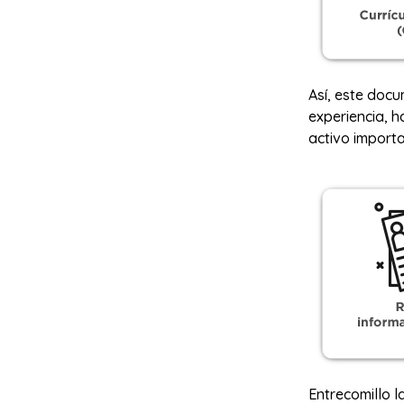
Así, este doc
experiencia, h
activo import
Entrecomillo l