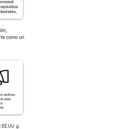
ión,
erte como un
 EE.UU. y