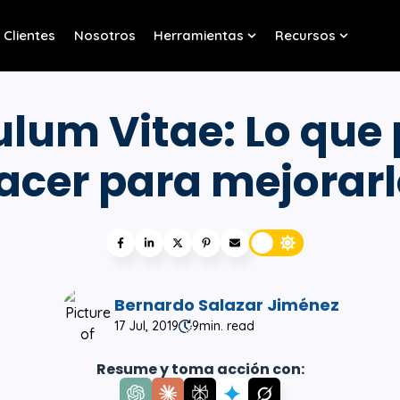
Clientes
Nosotros
Herramientas
Recursos
w submenu for Servicios
Show submenu for Her
Show sub
ulum Vitae: Lo que
acer para mejorarl
Bernardo Salazar Jiménez
17 Jul, 2019
9
min. read
Resume y toma acción con: