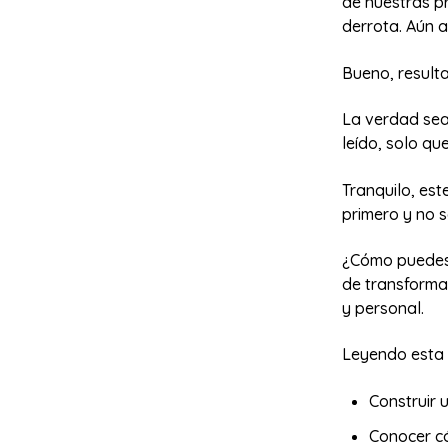
de nuestras p
derrota. Aún a
Bueno, resulta
La verdad sea 
leído, solo qu
Tranquilo, est
primero y no s
¿Cómo puedes 
de transformar
y personal.
Leyendo esta 
Construir u
Conocer có