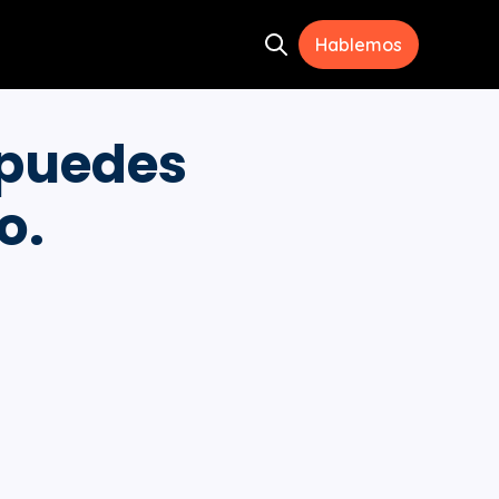
Hablemos
Open search
ramientas
menu for Recursos
 puedes
o.