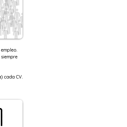
e empleo.
o siempre
a) cada CV.