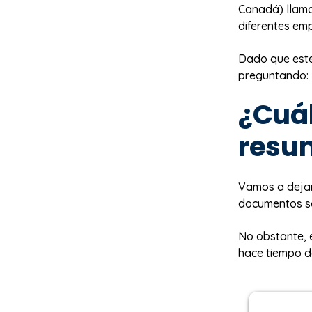
Canadá) lla
diferentes em
Dado que este
preguntando:
¿Cuál
resum
Vamos a dejarl
documentos sol
No obstante, e
hace tiempo de