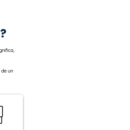
e?
gnifica,
 de un