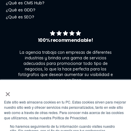
¿Qué es CMS Hub?
¿Qué es GDD?
¿Qué es SEO?
100% recommendable!
La agencia trabaja con empresas de diferentes
industrias y brinda una gama de servicios
adecuados para promocionar todo tipo de
negocios, lo que la hace perfecta para los
s
fotógrafos que desean aumentar su visibilidad e
j
ingresos en línea.
×
Este sitio web almacena cookies en tu PC. Estas cookies sirven para mejorar
Kate Gross
nuestro sitio web y ofrecer servicios más personalizados, tanto en este sitio
Marketing & graphic design assistant at
web como a través de otras redes. Para conocer más acerca de las cookies
Fixthephoto
que utilizamos, revisa nuestra Política de Privacidad.
No haremos seguimiento de tu información cuando visites nuestro
sitio. Sin embargo, con el fin de cumplir con tus preferencias,