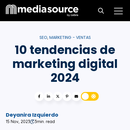
Open m
Open search
SEO
MARKETING - VENTAS
,
10 tendencias de
marketing digital
2024
Deyanira Izquierdo
15 Nov, 2023
3
min. read