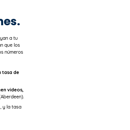
nes.
oyan a tu
n que los
ros números
a tasa de
nen videos,
(Aberdeen).
%
, y la tasa