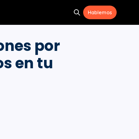
Hablemos
Open search
ramientas
menu for Recursos
ones por
os en tu