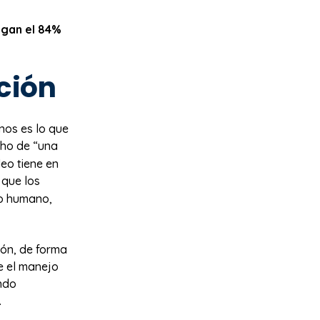
ngan el 84%
ción
enos es lo que
icho de “una
eo tiene en
 que los
ro humano,
ión, de forma
e el manejo
endo
.