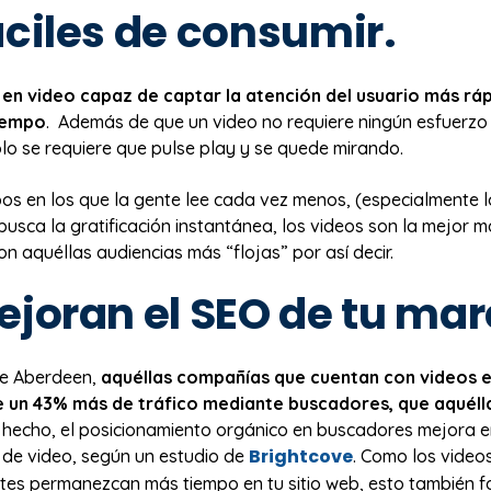
áciles de consumir.
en video capaz de captar la atención del usuario más ráp
iempo
. Además de que un video no requiere ningún esfuerzo
ólo se requiere que pulse play y se quede mirando.
pos en los que la gente lee cada vez menos, (especialmente 
busca la gratificación instantánea, los videos son la mejor 
n aquéllas audiencias más “flojas” por así decir.
ejoran el SEO de tu mar
de Aberdeen,
aquéllas compañías que cuentan con videos en
 un 43% más de tráfico mediante buscadores, que aquéll
e hecho, el posicionamiento orgánico en buscadores mejora 
Brightcove
 de video, según un estudio de
. Como los vide
antes permanezcan más tiempo en tu sitio web, esto también f