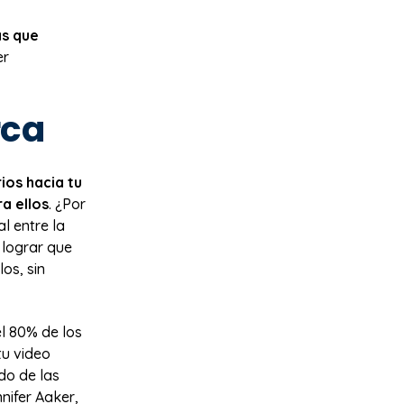
as que
er
rca
ios hacia tu
a ellos
. ¿Por
l entre la
 lograr que
os, sin
l 80% de los
tu video
do de las
nifer Aaker,