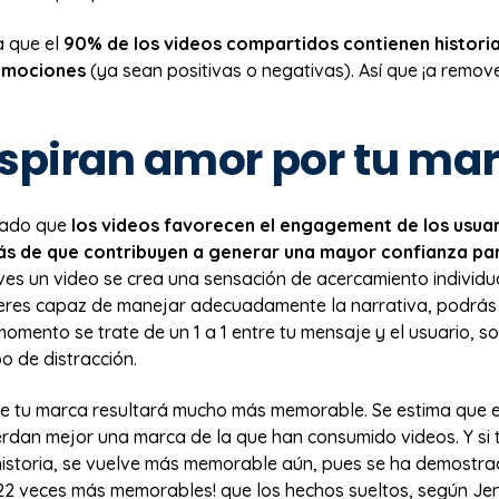
a que el
90% de los videos compartidos contienen histori
 emociones
(ya sean positivas o negativas). Así que ¡a remov
nspiran amor por tu ma
bado que
los videos favorecen el engagement de los usuar
s de que contribuyen a generar una mayor confianza par
es un video se crea una sensación de acercamiento individua
i eres capaz de manejar adecuadamente la narrativa, podrás
omento se trate de un 1 a 1 entre tu mensaje y el usuario, sol
po de distracción.
 tu marca resultará mucho más memorable. Se estima que e
erdan mejor una marca de la que han consumido videos. Y si 
historia, se vuelve más memorable aún, pues se ha demostra
¡22 veces más memorables! que los hechos sueltos, según Jen