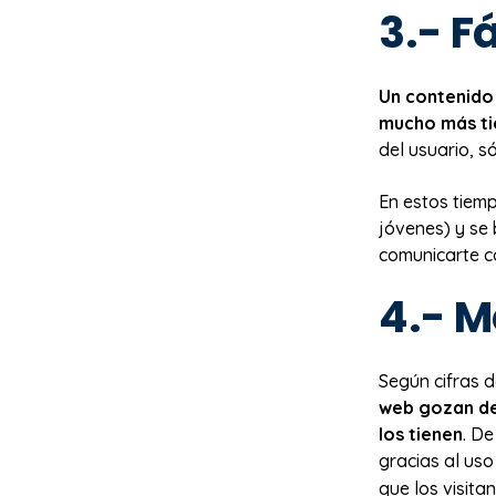
3.- F
Un contenido 
mucho más t
del usuario, s
En estos tiem
jóvenes) y se 
comunicarte co
4.- M
Según cifras 
web gozan de
los tienen
. D
gracias al uso
que los visit