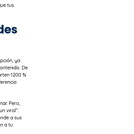
que tus
des
opción, ya
contenido. De
arten 1200 %
ferencia
nar. Pero,
n viral”.
onde a sus
n a tu