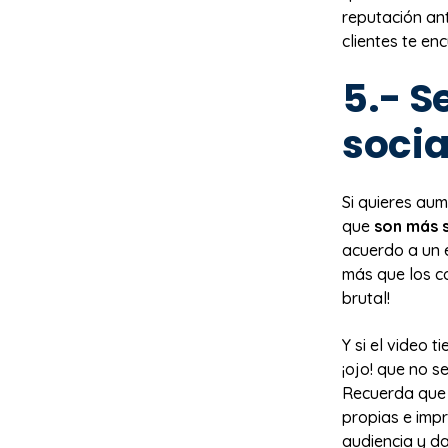
reputación ant
clientes te en
5.- S
socia
Si quieres aum
que
son más 
acuerdo a un 
más que los c
brutal!
Y si el video 
¡ojo! que no s
Recuerda que l
propias e impr
audiencia y da