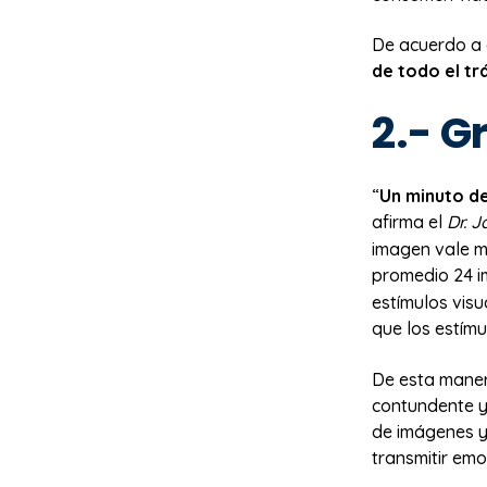
De acuerdo a 
de todo el tr
2.- G
“
Un minuto de
afirma el
Dr. 
imagen vale má
promedio 24 
estímulos vis
que los estímu
De esta manera
contundente y
de imágenes y
transmitir emo