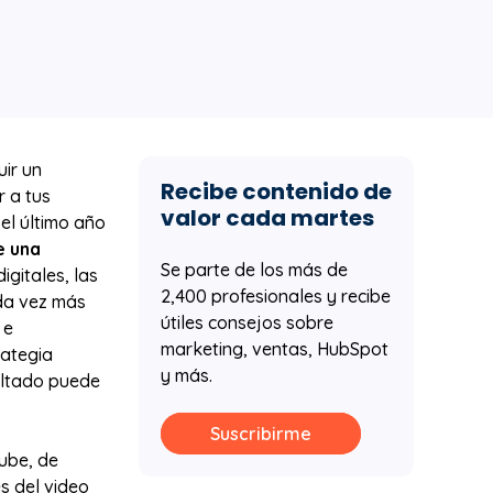
ir un
Recibe contenido de
r a tus
valor cada martes
el último año
e una
Se parte de los más de
gitales, las
2,400 profesionales y recibe
ada vez más
útiles consejos sobre
 e
marketing, ventas, HubSpot
rategia
y más.
sultado puede
Suscribirme
tube, de
s del video