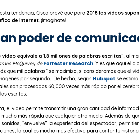
esta tendencia, Cisco prevé que para
2018 los videos supo
áfico de internet
. ¡Imagínate!
ran poder de comunica
 video equivale a 1.8 millones de palabras escritas
”, al m
Forrester Research
James McQuivey de
. Y es que aquí el d
s que mil palabras” se maximiza, si consideramos que el vid
Hubspot
imágenes por segundo. De hecho, según
se estima
uales son procesados 60,000 veces más rápido por el cereb
los escritos.
, el video permite transmitir una gran cantidad de informac
 mucho más rápida que cualquier otro medio. Además de qu
 sonidos, “envuelve” la experiencia del espectador, permiti
ciones, lo cual es mucho más efectivo para contar tu historia