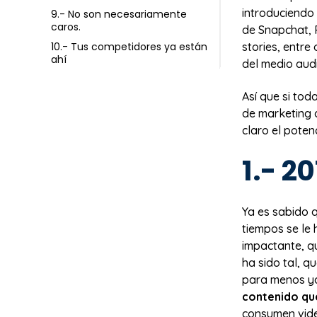
introduciendo
9.- No son necesariamente
caros.
de Snapchat, P
stories, entre
10.- Tus competidores ya están
ahí
del medio audi
Así que si tod
de marketing d
claro el poten
1.- 2
Ya es sabido q
tiempos se le 
impactante, q
ha sido tal, q
para menos y
contenido qu
consumen vide