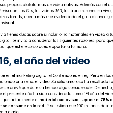
 sus propias plataformas de video nativas. Además con el a
eriscope, los Gifs, los videos 360, las transmisiones en vivo
 otros trends, queda más que evidenciado el gran alcance y 
ovisual.
avía tienes dudas sobre si incluir o no materiales en video a t
igital, te invito a considerar las siguientes razones, para qu
cial que este recurso puede aportar a tu marca:
016, el año del video
ue en el marketing digital el Contenido es el rey. Pero en los 
ha unido una reina: el video. Su idilio amoroso ha resultado ta
ue se prevé que dure un tiempo algo considerable. De hecho,
ue el presente año ha sido considerado como “El año del vide
a que actualmente
el material audiovisual supone el 78% d
e se consume en la red
. Y se estima que 100 millones de int
o a diario.