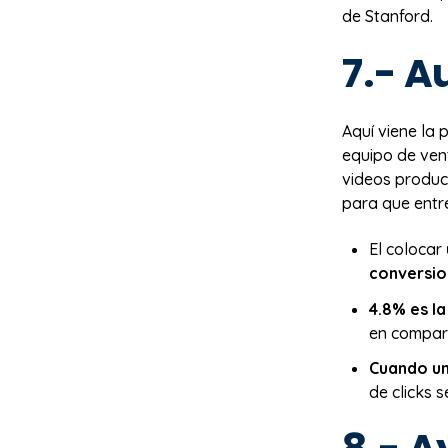
de Stanford.
7.- A
Aquí viene la 
equipo de ven
videos produc
para que entr
El colocar
conversio
4.8% es l
en compara
Cuando un
de clicks s