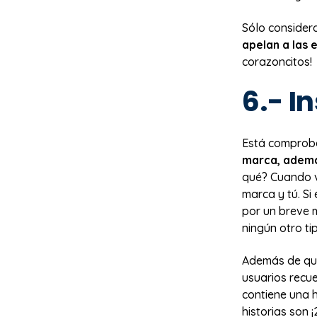
Sólo consider
apelan a las
corazoncitos!
6.- I
Está compro
marca, ademá
qué? Cuando v
marca y tú. S
por un breve m
ningún otro ti
Además de que
usuarios recu
contiene una 
historias son 