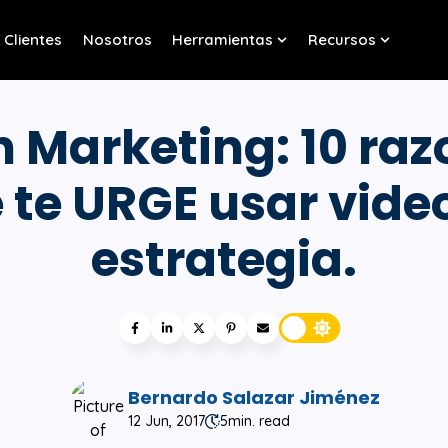
Clientes
Nosotros
Herramientas
Recursos
w submenu for Servicios
Show submenu for Her
Show sub
n Marketing: 10 raz
 te URGE usar vide
estrategia.
Bernardo Salazar Jiménez
12 Jun, 2017
5
min. read