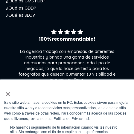
¿Qué es CMS Hub?
¿Qué es GDD?
¿Qué es SEO?
100% recommendable!
La agencia trabaja con empresas de diferentes
industrias y brinda una gama de servicios
adecuados para promocionar todo tipo de
negocios, lo que la hace perfecta para los
s
fotógrafos que desean aumentar su visibilidad e
j
ingresos en línea.
×
Este sitio web almacena cookies en tu PC. Estas cookies sirven para mejorar
Kate Gross
nuestro sitio web y ofrecer servicios más personalizados, tanto en este sitio
Marketing & graphic design assistant at
web como a través de otras redes. Para conocer más acerca de las cookies
Fixthephoto
que utilizamos, revisa nuestra Política de Privacidad.
No haremos seguimiento de tu información cuando visites nuestro
sitio. Sin embargo, con el fin de cumplir con tus preferencias,