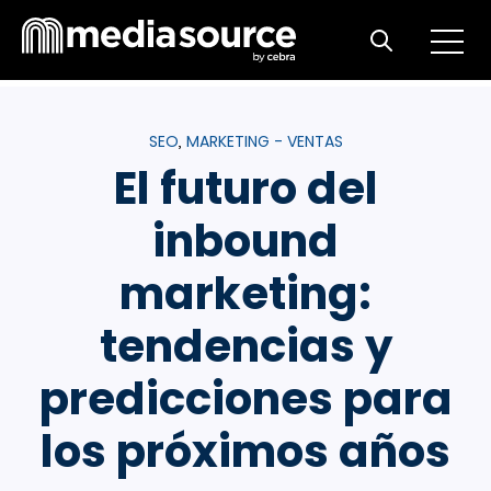
Open m
Open search
SEO
MARKETING - VENTAS
,
El futuro del
inbound
marketing:
tendencias y
predicciones para
los próximos años