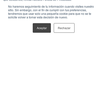
Bernardo Salazar Jiménez
No haremos seguimiento de tu información cuando visites nuestro
sitio. Sin embargo, con el fin de cumplir con tus preferencias,
tendremos que usar solo una pequeña cookie para que no se te
¿Alguna vez te has preguntado si tu estrategia
solicite volver a tomar esta decisión de nuevo.
de SEO realmente está dando frutos o si le
conviene a tu empresa?
Aceptar
Rechazar
10 min. lectura.
WhatsApp Business: 4
herramientas poderosas
+ HubSpot
Bernardo Salazar Jiménez
¿Recuerdas cuando el servicio al cliente suponía
largas esperas telefónicas y emails que parecían
perderse en el vacío?