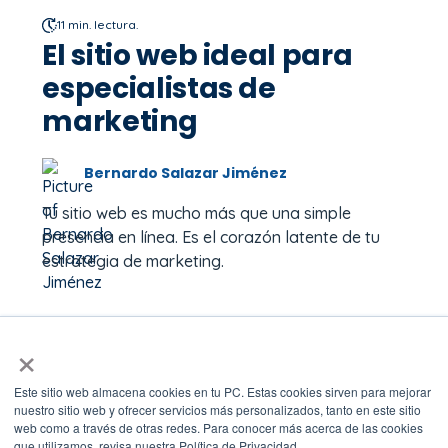
11 min. lectura.
El sitio web ideal para
especialistas de
marketing
Bernardo Salazar Jiménez
Tu sitio web es mucho más que una simple
presencia en línea. Es el corazón latente de tu
estrategia de marketing.
13 min. lectura.
×
KPIs claves de una
Estrategia SEO. Del
Este sitio web almacena cookies en tu PC. Estas cookies sirven para mejorar
nuestro sitio web y ofrecer servicios más personalizados, tanto en este sitio
tráfico a la conversión
web como a través de otras redes. Para conocer más acerca de las cookies
que utilizamos, revisa nuestra Política de Privacidad.