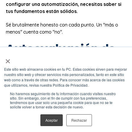
configurar una automatización, necesitas saber si
tus fundamentos están sólidos.
Sé brutalmente honesto con cada punto. Un "más o
menos" cuenta como "no".
Autoevaluación de
×
los 4 pilares
Este sitio web almacena cookies en tu PC. Estas cookies sirven para mejorar
fundamentales
nuestro sitio web y ofrecer servicios más personalizados, tanto en este sitio
web como a través de otras redes. Para conocer más acerca de las cookies
que utilizamos, revisa nuestra Política de Privacidad.
✅ Pilar 1: Propuesta de
No haremos seguimiento de tu información cuando visites nuestro
sitio. Sin embargo, con el fin de cumplir con tus preferencias,
valor diferenciada
tendremos que usar solo una pequeña cookie para que no se te
solicite volver a tomar esta decisión de nuevo.
Aceptar
Rechazar
Pregunta clave:
¿Puede cualquier persona de tu
equipo explicar en 30 segundos por qué un prospecto