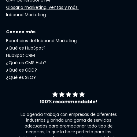
GA4 Generador UTM
Glosario marketing, ventas y más.
Inbound Marketing
Conoce más
Beneficios del Inbound Marketing
¿Qué es HubSpot?
HubSpot CRM
¿Qué es CMS Hub?
¿Qué es GDD?
¿Qué es SEO?
100% recommendable!
La agencia trabaja con empresas de diferentes
industrias y brinda una gama de servicios
adecuados para promocionar todo tipo de
negocios, lo que la hace perfecta para los
s