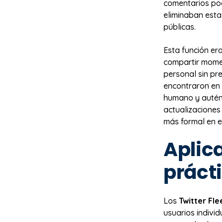
comentarios pod
eliminaban esta 
públicas.
Esta función er
compartir mome
personal sin pr
encontraron en 
humano y autén
actualizaciones
más formal en el
Aplic
prácti
Los
Twitter Fle
usuarios indivi