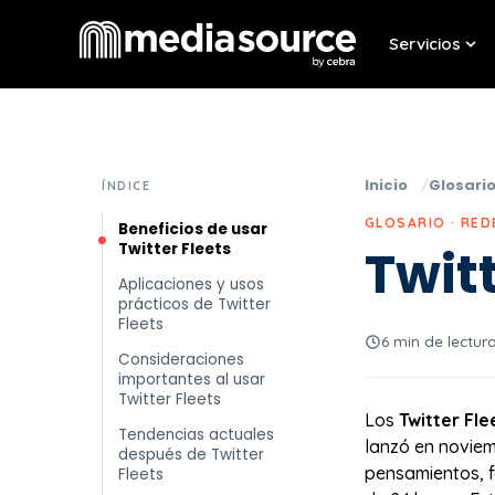
Servicios
Sho
Inicio
Glosari
ÍNDICE
GLOSARIO · RED
Beneficios de usar
Twitter Fleets
Twitt
Aplicaciones y usos
prácticos de Twitter
Fleets
6 min de lectur
Consideraciones
importantes al usar
Twitter Fleets
Los
Twitter Fle
Tendencias actuales
lanzó en noviem
después de Twitter
pensamientos, 
Fleets