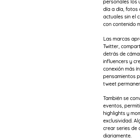
personales los 
día a día, foto
actuales sin el
con contenido m
Las marcas apr
Twitter, compar
detrás de cámar
influencers y c
conexión más ín
pensamientos p
tweet permanen
También se conv
eventos, permit
highlights y mo
exclusividad. Al
crear series de
diariamente.