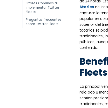
de 24 horas. Est
Errores Comunes al
Stories
de Inst
implementar Twitter
Fleets
capturar la ten
popular en otra
Preguntas frecuentes
sobre Twitter Fleets
superior del tim
tocarlos se pod
tradicionales, l
públicas, aunqu
contenido.
Benefi
Fleets
La principal ve
relajado y meno
sentían presion
tradicionales, 