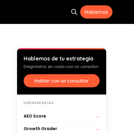
Hablemos
Open search
ramientas
menu for Recursos
Hablemos de tu estrategia
Diagnóstico sin costo con un consultor.
Hablar con un consultor
HERRAMIENTAS
AEO Score
→
Growth Grader
→