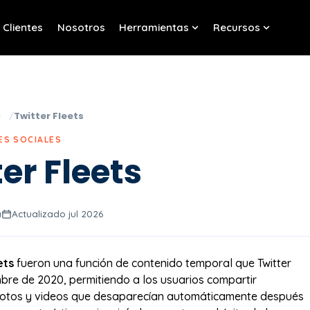
Clientes
Nosotros
Herramientas
Recursos
w submenu for Servicios
Show submenu for Her
Show sub
o
Twitter Fleets
ES SOCIALES
er Fleets
a
Actualizado jul 2026
ets
fueron una función de contenido temporal que Twitter
bre de 2020, permitiendo a los usuarios compartir
fotos y videos que desaparecían automáticamente después