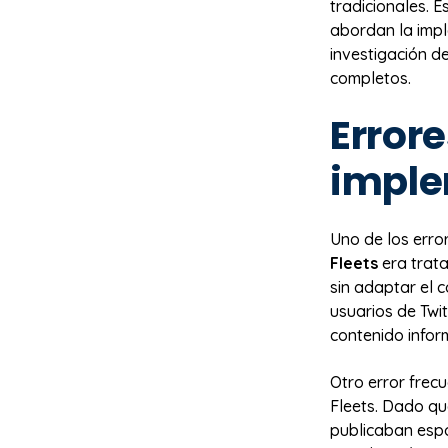
tradicionales. 
abordan la impl
investigación d
completos.
Error
imple
Uno de los err
Fleets
era trata
sin adaptar el c
usuarios de Twi
contenido infor
Otro error frec
Fleets. Dado qu
publicaban espo