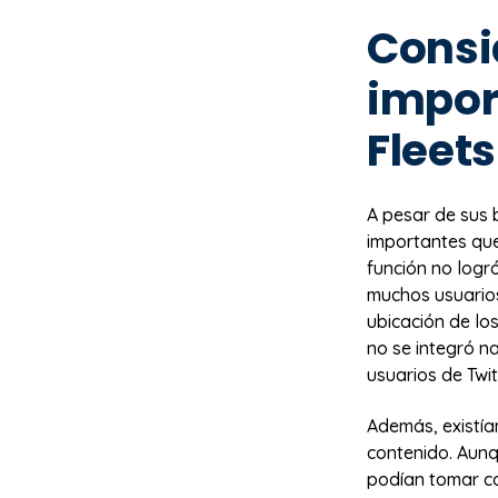
Consi
impor
Fleets
A pesar de sus 
importantes que
función no logr
muchos usuarios
ubicación de los
no se integró n
usuarios de Twit
Además, existía
contenido. Aunq
podían tomar ca