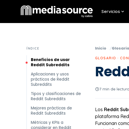
Servicios
Sho
Inicio
Glosari
ÍNDICE
GLOSARIO · CO
Beneficios de usar
Reddit Subreddits
Redd
Aplicaciones y usos
prácticos de Reddit
Subreddits
7 min de lectur
Tipos y clasificaciones de
Reddit Subreddits
Mejores prácticas de
Los
Reddit Sub
Reddit Subreddits
plataforma Redd
Métricas y KPIs a
Funcionan como 
considerar en Reddit