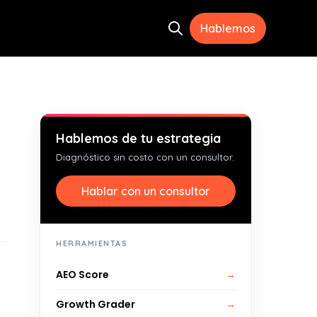
Hablemos
Open search
s
Hablemos de tu estrategia
Diagnóstico sin costo con un consultor.
Hablar con un consultor
HERRAMIENTAS
AEO Score
→
Growth Grader
→