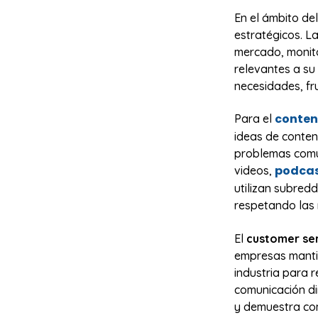
En el ámbito de
estratégicos. L
mercado, monit
relevantes a su 
necesidades, fr
conten
Para el
ideas de conten
problemas comu
podca
videos,
utilizan subred
respetando las 
El
customer se
empresas mantie
industria para 
comunicación di
y demuestra co