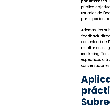
por intereses
.
público objetiv
usuarios de Red
participación ac
Además, los sub
feedback direc
comunidad de Re
resultar en insi
marketing. Tamb
específicos a tr
conversaciones
Aplic
práct
Subre