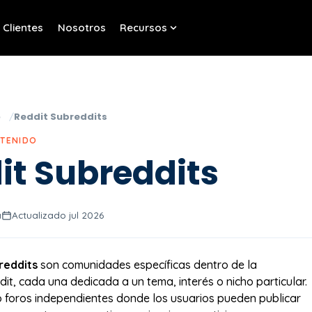
Clientes
Nosotros
Recursos
w submenu for Servicios
Show submenu for Recurso
o
Reddit Subreddits
NTENIDO
it Subreddits
a
Actualizado jul 2026
reddits
son comunidades específicas dentro de la
it, cada una dedicada a un tema, interés o nicho particular.
foros independientes donde los usuarios pueden publicar