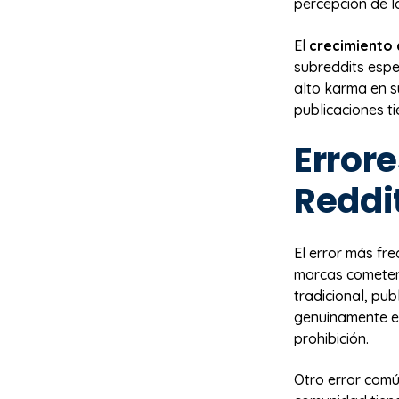
percepción de l
El
crecimiento
subreddits espec
alto karma en s
publicaciones t
Error
Reddi
El error más fre
marcas cometen 
tradicional, pu
genuinamente en
prohibición.
Otro error com