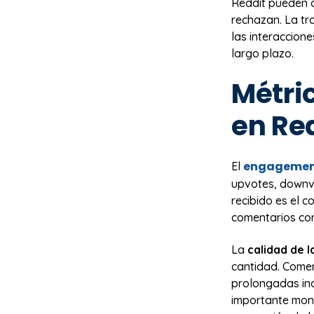
Reddit pueden d
rechazan. La tr
las interaccion
largo plazo.
Métric
en Re
engagemen
El
upvotes, downvo
recibido es el 
comentarios con
La
calidad de 
cantidad. Comen
prolongadas ind
importante moni