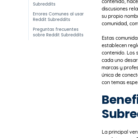
contenido, hace
Subreddits
discusiones rel
Errores Comunes al usar
su propio nombr
Reddit Subreddits
comunidad, com
Preguntas frecuentes
sobre Reddit Subreddits
Estas comunida
establecen regl
contenido. Los 
cada uno desarr
marcas y profes
única de conec
con temas espec
Benef
Subre
La principal ve