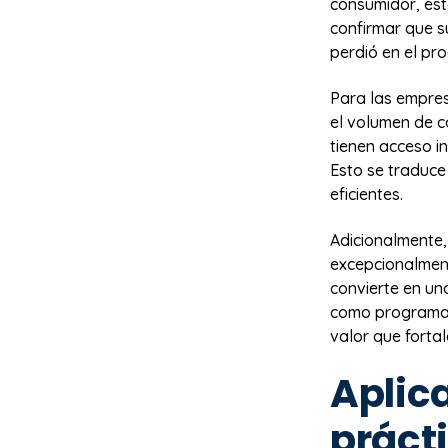
consumidor, es
confirmar que s
perdió en el pro
Para las empres
el volumen de c
tienen acceso i
Esto se traduc
eficientes.
Adicionalmente,
excepcionalment
convierte en u
como programas 
valor que fortal
Aplic
práct