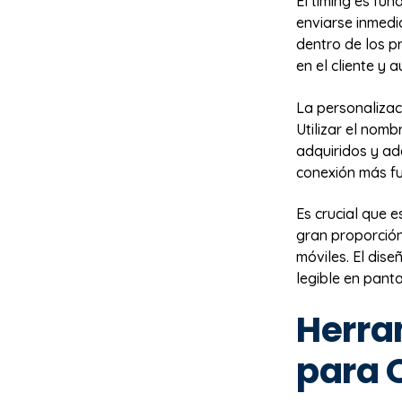
El timing es fu
enviarse inmed
dentro de los p
en el cliente y 
La personalizaci
Utilizar el nom
adquiridos y ada
conexión más fu
Es crucial que 
gran proporción
móviles. El dis
legible en pant
Herra
para 