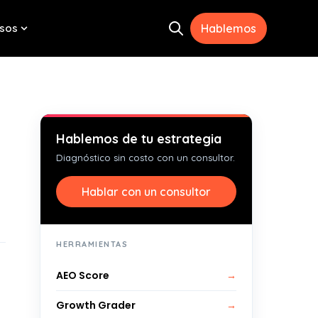
sos
Hablemos
Open search
menu for Herramientas
Show submenu for Recursos
Hablemos de tu estrategia
Diagnóstico sin costo con un consultor.
Hablar con un consultor
HERRAMIENTAS
AEO Score
→
Growth Grader
→