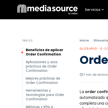
Servicios
Sho
Inicio
Glosari
ÍNDICE
GLOSARIO · E-
Beneficios de aplicar
Order Confirmation
Orde
Aplicaciones y usos
prácticos de Order
Confirmation
7 min de lectur
Mejores prácticas de
Order Confirmation
Herramientas y
La
order confi
tecnologías para Order
automatizado q
Confirmation
completa una c
Métricas y KPIs a