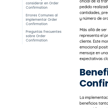
oficial de la tr
considerar en Order
pedido realizad
Confirmation
cantidades, pre
Errores Comunes al
y número de ord
implementar Order
Confirmation
Más allá de ser
Preguntas frecuentes
representa el p
sobre Order
Confirmation
cliente. Este m
emocional posit
mensaje en una 
expectativas cl
Benefi
Confi
La implementaci
beneficios tant