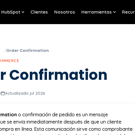
HubSpot
Clientes
Nosotros
Herramientas
Recur
w submenu for Servicios
Show submenu for HubSpot
Show sub
o
Order Confirmation
COMMERCE
r Confirmation
a
Actualizado jul 2026
rmation
o confirmación de pedido es un mensaje
ue se envía inmediatamente después de que un cliente
ompra en línea. Esta comunicación sirve como comprobante