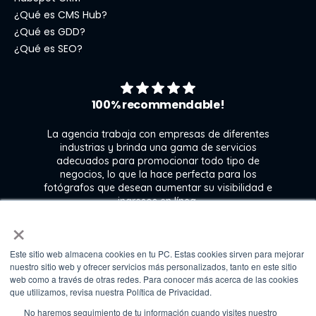
¿Qué es CMS Hub?
¿Qué es GDD?
¿Qué es SEO?
100% recommendable!
La agencia trabaja con empresas de diferentes
industrias y brinda una gama de servicios
adecuados para promocionar todo tipo de
negocios, lo que la hace perfecta para los
s
fotógrafos que desean aumentar su visibilidad e
j
ingresos en línea.
×
Este sitio web almacena cookies en tu PC. Estas cookies sirven para mejorar
Kate Gross
nuestro sitio web y ofrecer servicios más personalizados, tanto en este sitio
Marketing & graphic design assistant at
web como a través de otras redes. Para conocer más acerca de las cookies
Fixthephoto
que utilizamos, revisa nuestra Política de Privacidad.
No haremos seguimiento de tu información cuando visites nuestro