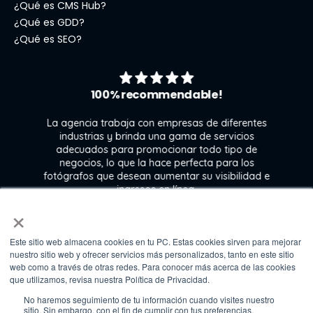
¿Qué es CMS Hub?
¿Qué es GDD?
¿Qué es SEO?
100% recommendable!
La agencia trabaja con empresas de diferentes
industrias y brinda una gama de servicios
adecuados para promocionar todo tipo de
negocios, lo que la hace perfecta para los
s
fotógrafos que desean aumentar su visibilidad e
j
ingresos en línea.
×
Este sitio web almacena cookies en tu PC. Estas cookies sirven para mejorar
Kate Gross
nuestro sitio web y ofrecer servicios más personalizados, tanto en este sitio
Marketing & graphic design assistant at
web como a través de otras redes. Para conocer más acerca de las cookies
Fixthephoto
que utilizamos, revisa nuestra Política de Privacidad.
No haremos seguimiento de tu información cuando visites nuestro
sitio. Sin embargo, con el fin de cumplir con tus preferencias,