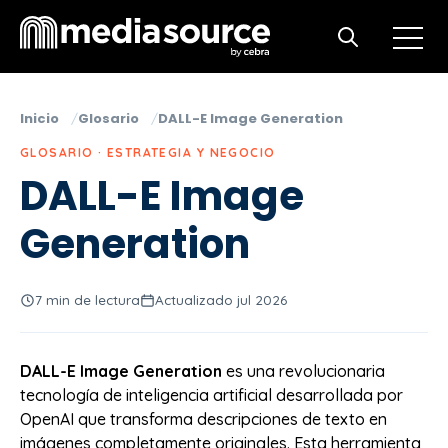
Open m
Open search
Inicio
Glosario
DALL-E Image Generation
GLOSARIO · ESTRATEGIA Y NEGOCIO
DALL-E Image
Generation
7 min de lectura
Actualizado jul 2026
DALL-E Image Generation
es una revolucionaria
tecnología de inteligencia artificial desarrollada por
OpenAI que transforma descripciones de texto en
imágenes completamente originales. Esta herramienta