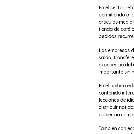
En el sector reta
permitiendo a l
artículos media
tienda de café p
pedidos recurre
Las empresas de
saldo, transfer
experiencia del
importante sin n
En el ámbito edu
contenido inter
lecciones de id
distribuir notici
audiencia comp
También son esp