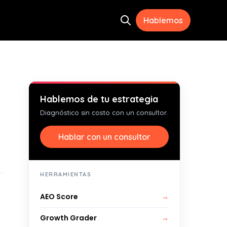
Hablemos
Open search
ramientas
menu for Recursos
Hablemos de tu estrategia
Diagnóstico sin costo con un consultor.
Hablar con un consultor
HERRAMIENTAS
AEO Score
→
Growth Grader
→