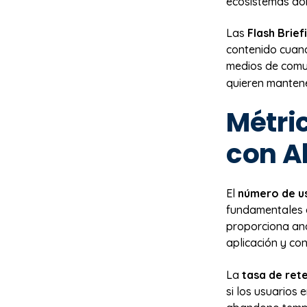
ecosistemas dom
Las
Flash Briefi
contenido cuand
medios de comu
quieren mantene
Métric
con Al
El
número de us
fundamentales q
proporciona an
aplicación y co
La
tasa de ret
si los usuarios 