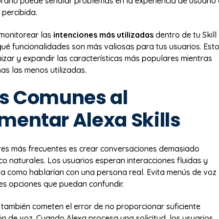
ano puede señalar problemas en la experiencia de usuario
 percibida.
monitorear las
intenciones más utilizadas
dentro de tu Skill
ué funcionalidades son más valiosas para tus usuarios. Est
mizar y expandir las características más populares mientras
as las menos utilizadas.
es Comunes al
mentar Alexa Skills
res más frecuentes es crear conversaciones demasiado
o naturales. Los usuarios esperan interacciones fluidas y
ar a como hablarían con una persona real. Evita menús de voz
les opciones que puedan confundir.
ambién cometen el error de no proporcionar suficiente
ón de voz. Cuando Alexa procesa una solicitud, los usuarios