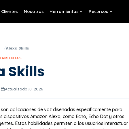
Clientes
Nosotros
Herramientas
Recursos
w submenu for Servicios
Show submenu for Her
Show sub
o
Alexa Skills
RRAMIENTAS
 Skills
a
Actualizado jul 2026
son aplicaciones de voz diseñadas específicamente para
os dispositivos Amazon Alexa, como Echo, Echo Dot y otros
gentes. Estas habilidades permiten a los usuarios interactuar