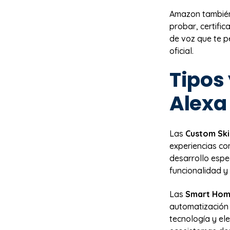
Amazon también
probar, certific
de voz que te p
oficial.
Tipos 
Alexa 
Las
Custom Skil
experiencias co
desarrollo espe
funcionalidad y
Las
Smart Home
automatización 
tecnología y el