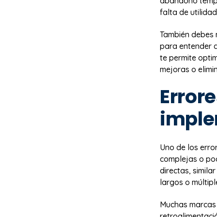
abandono tempr
falta de utilidad
También debes 
para entender q
te permite opti
mejoras o elimin
Error
imple
Uno de los erro
complejas o poc
directas, simil
largos o múltip
Muchas marcas t
retroalimentaci