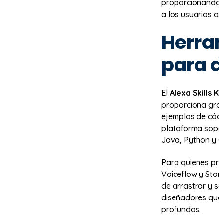
proporcionando
a los usuarios 
Herra
para d
El
Alexa Skills K
proporciona gra
ejemplos de códi
plataforma sop
Java, Python y 
Para quienes pr
Voiceflow y Stor
de arrastrar y 
diseñadores que
profundos.