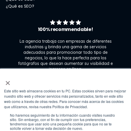
¿Qué es SEO?
100% recommendable!
La agencia trabaja con empresas de diferentes
industrias y brinda una gama de servicios
adecuados para promocionar todo tipo de
negocios, lo que la hace perfecta para los
s
fotógrafos que desean aumentar su visibilidad e
j
ingresos en línea.
×
Este sitio web almacena cookies en tu PC. Estas cookies sirven para mejorar
Kate Gross
nuestro sitio web y ofrecer servicios más personalizados, tanto en este sitio
Marketing & graphic design assistant at
web como a través de otras redes. Para conocer más acerca de las cookies
Fixthephoto
que utilizamos, revisa nuestra Política de Privacidad.
No haremos seguimiento de tu información cuando visites nuestro
sitio. Sin embargo, con el fin de cumplir con tus preferencias,
tendremos que usar solo una pequeña cookie para que no se te
solicite volver a tomar esta decisión de nuevo.