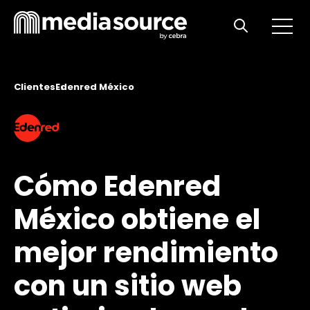
Open m
Open search
Clientes
Edenred México
Cómo Edenred
México obtiene el
mejor rendimiento
con un sitio web