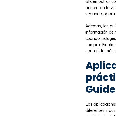
al demostrar co
aumentan la vis
segunda oportun
Además, las guí
información de 
cuando incluyes
compra. Finalme
contenido más e
Aplic
práct
Guide
Las aplicacione
diferentes indus