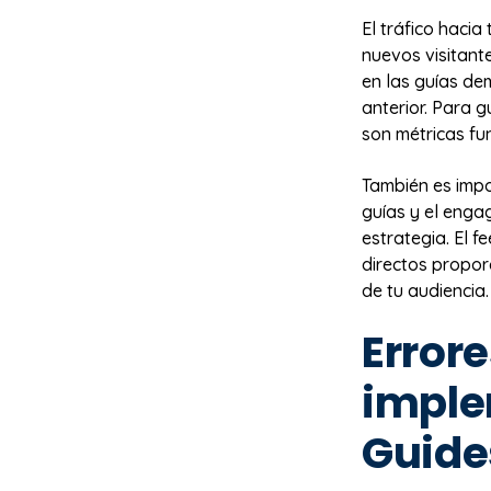
El tráfico hacia
nuevos visitant
en las guías de
anterior. Para g
son métricas f
También es impo
guías y el enga
estrategia. El 
directos propor
de tu audiencia.
Error
imple
Guide