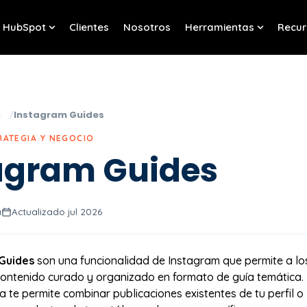
HubSpot
Clientes
Nosotros
Herramientas
Recur
w submenu for Servicios
Show submenu for HubSpot
Show sub
o
Instagram Guides
RATEGIA Y NEGOCIO
agram Guides
a
Actualizado jul 2026
Guides
son una funcionalidad de Instagram que permite a lo
contenido curado y organizado en formato de guía temática.
a te permite combinar publicaciones existentes de tu perfil o