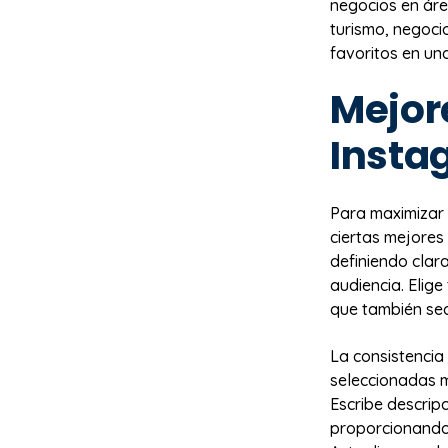
negocios en áre
turismo, negoci
favoritos en un
Mejor
Insta
Para maximizar 
ciertas mejores
definiendo clar
audiencia. Elige
que también sea
La consistencia
seleccionadas m
Escribe descrip
proporcionando 