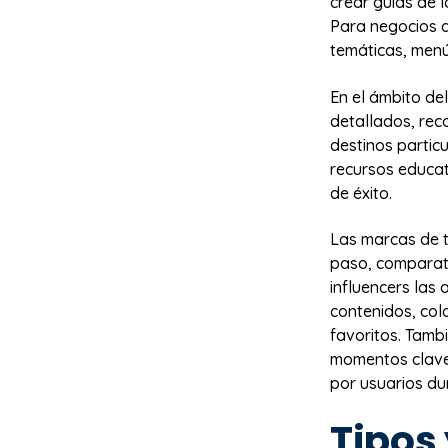
crear guías de 
Para negocios d
temáticas, menú
En el ámbito del
detallados, rec
destinos partic
recursos educat
de éxito.
Las marcas de t
paso, comparat
influencers las
contenidos, co
favoritos. Tamb
momentos clave
por usuarios du
Tipos 