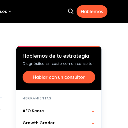
sos
Hablemos
Open search
menu for Herramientas
Show submenu for Recursos
Hablemos de tu estrategia
Diagnóstico sin costo con un consultor.
Hablar con un consultor
HERRAMIENTAS
s
AEO Score
→
Growth Grader
→