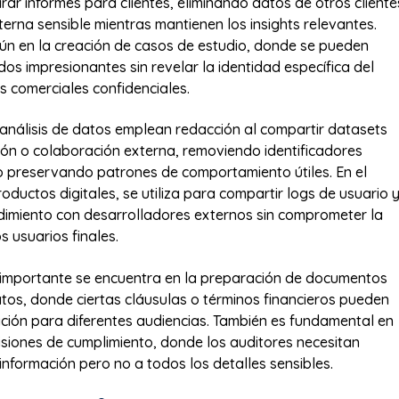
rar informes para clientes, eliminando datos de otros cliente
terna sensible mientras mantienen los insights relevantes.
n en la creación de casos de estudio, donde se pueden
os impresionantes sin revelar la identidad específica del
es comerciales confidenciales.
análisis de datos emplean redacción al compartir datasets
ión o colaboración externa, removiendo identificadores
 preservando patrones de comportamiento útiles. En el
oductos digitales, se utiliza para compartir logs de usuario 
dimiento con desarrolladores externos sin comprometer la
s usuarios finales.
 importante se encuentra en la preparación de documentos
atos, donde ciertas cláusulas o términos financieros pueden
ación para diferentes audiencias. También es fundamental en
visiones de cumplimiento, donde los auditores necesitan
información pero no a todos los detalles sensibles.