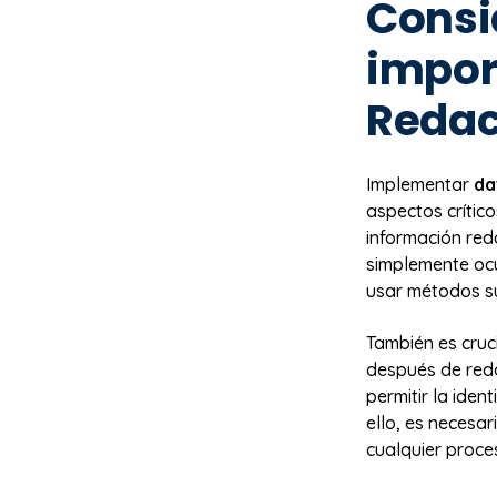
Consi
impor
Redac
Implementar
da
aspectos crítico
información re
simplemente ocu
usar métodos su
También es cruci
después de reda
permitir la iden
ello, es necesar
cualquier proce