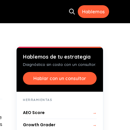
Hablemos
Open search
ramientas
menu for Recursos
Hablemos de tu estrategia
Diagnóstico sin costo con un consultor.
Hablar con un consultor
HERRAMIENTAS
AEO Score
→
e
os
Growth Grader
→