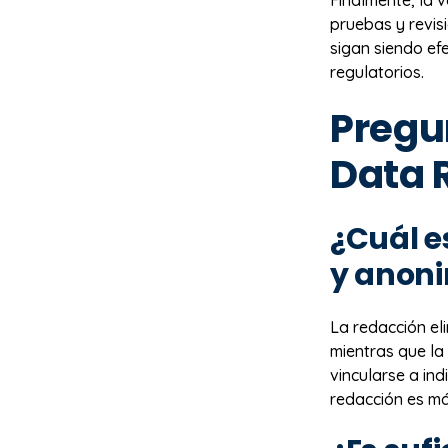
pruebas y revi
sigan siendo ef
regulatorios.
Pregu
Data 
¿Cuál e
y anoni
La redacción el
mientras que la
vincularse a ind
redacción es má