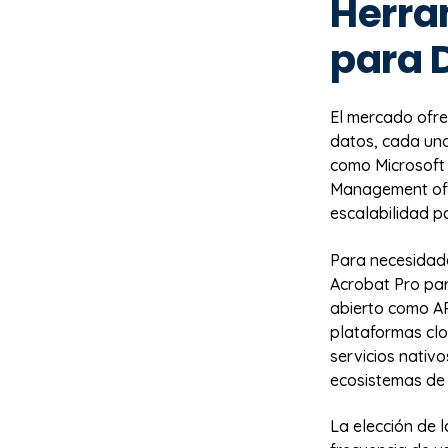
Herra
para 
El mercado ofr
datos, cada una
como Microsoft 
Management ofr
escalabilidad 
Para necesidad
Acrobat Pro pa
abierto como A
plataformas cl
servicios nativ
ecosistemas de
La elección de 