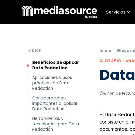
Servicios
Sho
Inicio
Glosari
ÍNDICE
GLOSARIO · ANA
Beneficios de aplicar
Data Redaction
Data
Aplicaciones y usos
prácticos de Data
Redaction
6 min de lectur
Consideraciones
importantes al aplicar
Data Redaction
El
Data Redact
Herramientas y
consiste en elim
tecnologías para Data
documentos, bas
Redaction