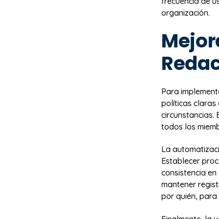
frecuencia de u
organización.
Mejor
Redac
Para implemen
políticas clara
circunstancias.
todos los miemb
La automatizaci
Establecer pro
consistencia en
mantener regist
por quién, para 
Finalmente, la 