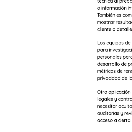
técnica al prepa
o información in
También es comú
mostrar resultad
cliente o detall
Los equipos de 
para investigac
personales pero
desarrollo de pr
métricas de ren
privacidad de lo
Otra aplicación
legales y contr
necesitar ocult
auditorías y re
acceso a cierta 