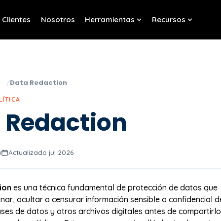
Clientes
Nosotros
Herramientas
Recursos
w submenu for Servicios
Show submenu for Her
Show sub
o
Data Redaction
LÍTICA
 Redaction
a
Actualizado jul 2026
ion
es una técnica fundamental de protección de datos que
inar, ocultar o censurar información sensible o confidencial d
es de datos y otros archivos digitales antes de compartirl