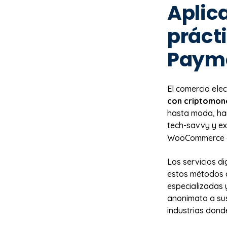
Aplic
práct
Paym
El comercio ele
con criptomon
hasta moda, han
tech-savvy y e
WooCommerce ofr
Los servicios d
estos métodos 
especializadas 
anonimato a sus
industrias donde