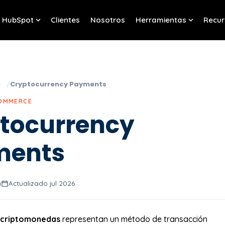
HubSpot
Clientes
Nosotros
Herramientas
Recur
w submenu for Servicios
Show submenu for HubSpot
Show sub
o
Cryptocurrency Payments
COMMERCE
tocurrency
ments
a
Actualizado jul 2026
 criptomonedas
representan un método de transacción