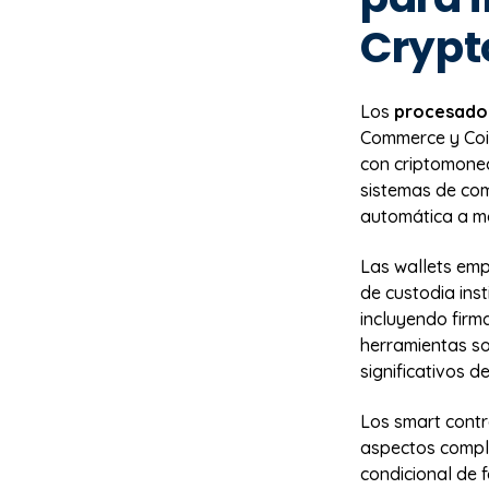
Crypt
Los
procesador
Commerce y Coin
con criptomoned
sistemas de com
automática a mo
Las wallets emp
de custodia ins
incluyendo firm
herramientas s
significativos d
Los smart cont
aspectos comple
condicional de 