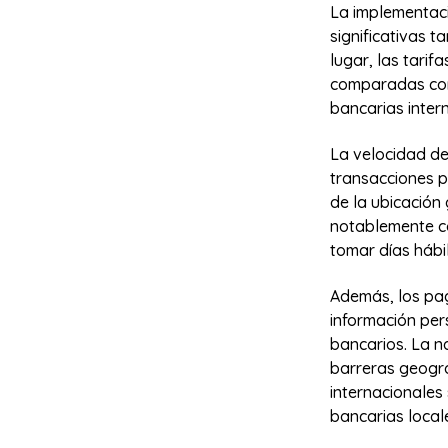
La implementac
significativas 
lugar, las tari
comparadas con 
bancarias inter
La velocidad de
transacciones 
de la ubicación
notablemente co
tomar días hábil
Además, los pag
información per
bancarios. La n
barreras geogr
internacionales
bancarias local