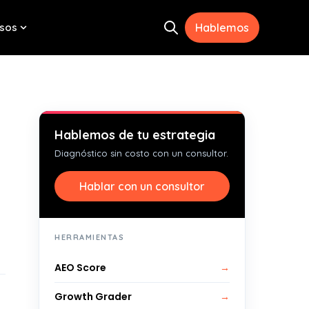
sos
Hablemos
Open search
menu for Herramientas
Show submenu for Recursos
Hablemos de tu estrategia
Diagnóstico sin costo con un consultor.
Hablar con un consultor
HERRAMIENTAS
AEO Score
→
Growth Grader
→