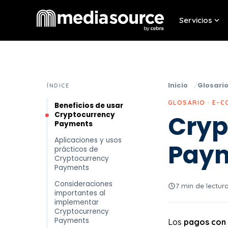
Servicios
Sho
Inicio
Glosari
ÍNDICE
GLOSARIO · E-
Beneficios de usar
Cryptocurrency
Cryp
Payments
Aplicaciones y usos
Pay
prácticos de
Cryptocurrency
Payments
Consideraciones
7 min de lectur
importantes al
implementar
Cryptocurrency
Payments
Los
pagos con