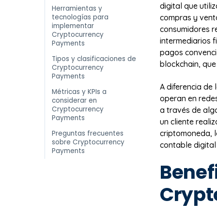
digital que uti
Herramientas y
tecnologías para
compras y venta
implementar
consumidores re
Cryptocurrency
intermediarios 
Payments
pagos convencio
Tipos y clasificaciones de
blockchain, que
Cryptocurrency
Payments
A diferencia de
Métricas y KPIs a
operan en redes
considerar en
Cryptocurrency
a través de alg
Payments
un cliente real
criptomoneda, l
Preguntas frecuentes
sobre Cryptocurrency
contable digital
Payments
Benef
Crypt