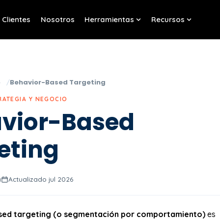
Clientes
Nosotros
Herramientas
Recursos
w submenu for Servicios
Show submenu for Her
Show sub
o
Behavior-Based Targeting
RATEGIA Y NEGOCIO
vior-Based
eting
a
Actualizado jul 2026
sed targeting (o segmentación por comportamiento)
es