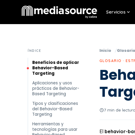
Servicios
Sho
Inicio
Glosari
ÍNDICE
GLOSARIO · EST
Beneficios de aplicar
Behavior-Based
Beha
Targeting
Aplicaciones y usos
Targ
prácticos de Behavior-
Based Targeting
Tipos y clasificaciones
del Behavior-Based
7 min de lectur
Targeting
Herramientas y
tecnologías para usar
El
behavior-ba
Behavior-Based