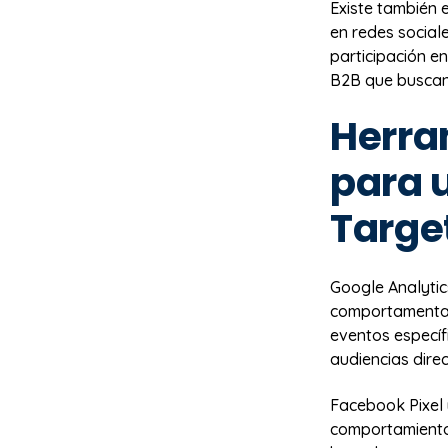
Existe también 
en redes social
participación e
B2B que buscan i
Herra
para 
Targe
Google Analytic
comportamental
eventos específ
audiencias dire
Facebook Pixel 
comportamientos