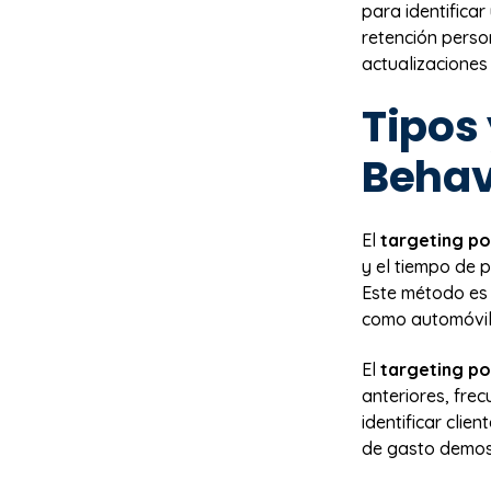
para identifica
retención perso
actualizaciones
Tipos 
Behav
El
targeting po
y el tiempo de 
Este método es 
como automóvile
El
targeting p
anteriores, fre
identificar clie
de gasto demos