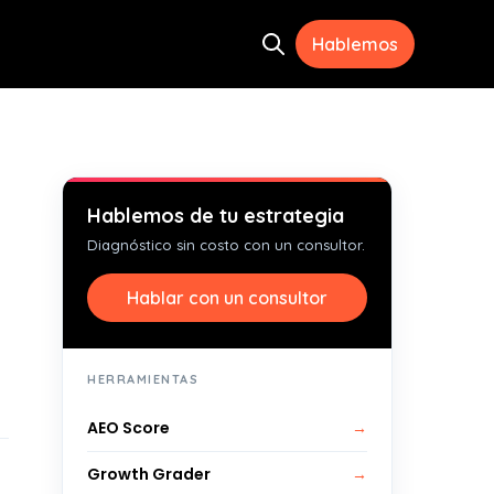
Hablemos
Open search
ramientas
menu for Recursos
Hablemos de tu estrategia
Diagnóstico sin costo con un consultor.
Hablar con un consultor
HERRAMIENTAS
AEO Score
→
Growth Grader
→