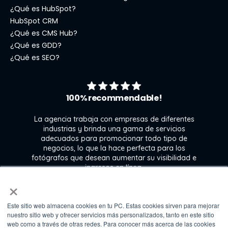
¿Qué es HubSpot?
HubSpot CRM
¿Qué es CMS Hub?
¿Qué es GDD?
¿Qué es SEO?
100% recommendable!
La agencia trabaja con empresas de diferentes
industrias y brinda una gama de servicios
adecuados para promocionar todo tipo de
negocios, lo que la hace perfecta para los
s
fotógrafos que desean aumentar su visibilidad e
j
ingresos en línea.
×
Este sitio web almacena cookies en tu PC. Estas cookies sirven para mejorar
Kate Gross
nuestro sitio web y ofrecer servicios más personalizados, tanto en este sitio
Marketing & graphic design assistant at
web como a través de otras redes. Para conocer más acerca de las cookies