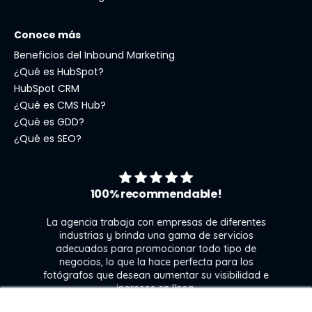
Conoce más
Beneficios del Inbound Marketing
¿Qué es HubSpot?
HubSpot CRM
¿Qué es CMS Hub?
¿Qué es GDD?
¿Qué es SEO?
100% recommendable!
La agencia trabaja con empresas de diferentes
industrias y brinda una gama de servicios
adecuados para promocionar todo tipo de
negocios, lo que la hace perfecta para los
s
fotógrafos que desean aumentar su visibilidad e
j
ingresos en línea.