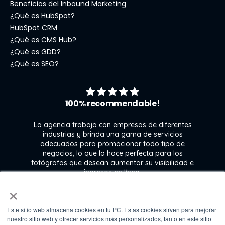
Beneficios del Inbound Marketing
¿Qué es HubSpot?
HubSpot CRM
¿Qué es CMS Hub?
¿Qué es GDD?
¿Qué es SEO?
100% recommendable!
La agencia trabaja con empresas de diferentes
industrias y brinda una gama de servicios
adecuados para promocionar todo tipo de
negocios, lo que la hace perfecta para los
s
fotógrafos que desean aumentar su visibilidad e
j
ingresos en línea.
×
Este sitio web almacena cookies en tu PC. Estas cookies sirven para mejorar
Kate Gross
nuestro sitio web y ofrecer servicios más personalizados, tanto en este sitio
Marketing & graphic design assistant at