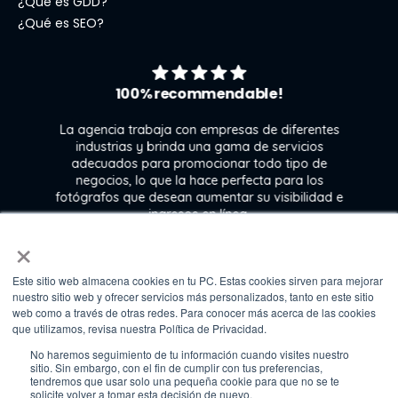
¿Qué es GDD?
¿Qué es SEO?
100% recommendable!
La agencia trabaja con empresas de diferentes
industrias y brinda una gama de servicios
adecuados para promocionar todo tipo de
negocios, lo que la hace perfecta para los
s
fotógrafos que desean aumentar su visibilidad e
j
ingresos en línea.
×
Este sitio web almacena cookies en tu PC. Estas cookies sirven para mejorar
Kate Gross
nuestro sitio web y ofrecer servicios más personalizados, tanto en este sitio
Marketing & graphic design assistant at
web como a través de otras redes. Para conocer más acerca de las cookies
Fixthephoto
que utilizamos, revisa nuestra Política de Privacidad.
No haremos seguimiento de tu información cuando visites nuestro
sitio. Sin embargo, con el fin de cumplir con tus preferencias,
tendremos que usar solo una pequeña cookie para que no se te
solicite volver a tomar esta decisión de nuevo.