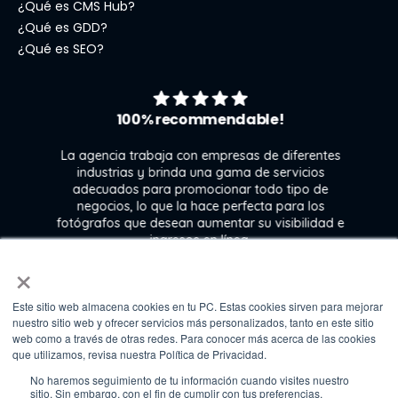
¿Qué es CMS Hub?
¿Qué es GDD?
¿Qué es SEO?
100% recommendable!
La agencia trabaja con empresas de diferentes
industrias y brinda una gama de servicios
adecuados para promocionar todo tipo de
negocios, lo que la hace perfecta para los
s
fotógrafos que desean aumentar su visibilidad e
j
ingresos en línea.
×
Este sitio web almacena cookies en tu PC. Estas cookies sirven para mejorar
Kate Gross
nuestro sitio web y ofrecer servicios más personalizados, tanto en este sitio
Marketing & graphic design assistant at
web como a través de otras redes. Para conocer más acerca de las cookies
Fixthephoto
que utilizamos, revisa nuestra Política de Privacidad.
No haremos seguimiento de tu información cuando visites nuestro
sitio. Sin embargo, con el fin de cumplir con tus preferencias,