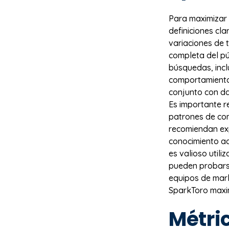
Para maximizar 
definiciones cla
variaciones de 
completa del pú
búsquedas, incl
comportamientos
conjunto con da
Es importante r
patrones de co
recomiendan ex
conocimiento ac
es valioso utili
pueden probarse
equipos de mark
SparkToro maxim
Métric