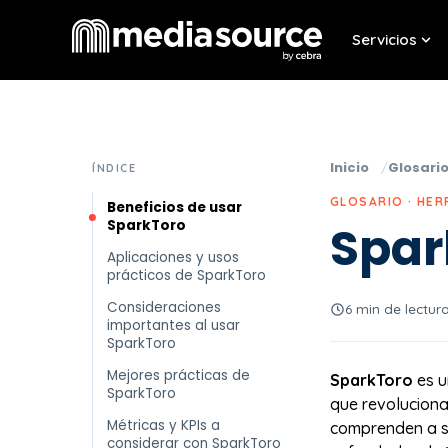
Servicios
Sho
Inicio
Glosari
ÍNDICE
GLOSARIO · HE
Beneficios de usar
SparkToro
Spar
Aplicaciones y usos
prácticos de SparkToro
Consideraciones
6 min de lectur
importantes al usar
SparkToro
Mejores prácticas de
SparkToro
es u
SparkToro
que revoluciona 
Métricas y KPIs a
comprenden a su
considerar con SparkToro