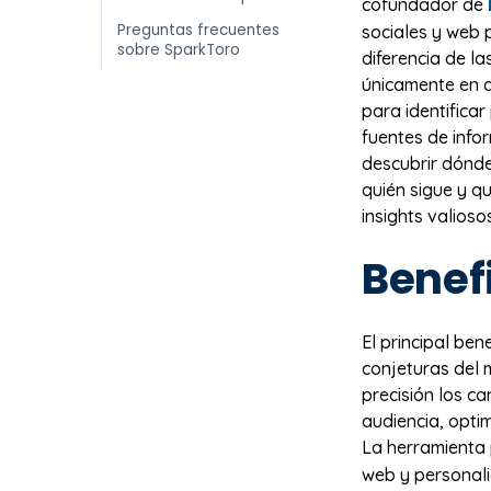
cofundador de
Preguntas frecuentes
sociales y web p
sobre SparkToro
diferencia de l
únicamente en d
para identifica
fuentes de info
descubrir dónde
quién sigue y q
insights valioso
Benef
El principal ben
conjeturas del m
precisión los c
audiencia, optim
La herramienta
web y personali