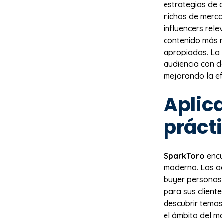
estrategias de 
nichos de merc
influencers rele
contenido más r
apropiadas. La 
audiencia con d
mejorando la ef
Aplic
práct
SparkToro
encu
moderno. Las ag
buyer personas 
para sus client
descubrir temas
el ámbito del ma