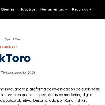
Clientes
Nosotros
Herramientas
Recursos
w submenu for Servicios
Show submenu for Her
Show sub
o
SparkToro
RRAMIENTAS
kToro
a
Actualizado jul 2026
na innovadora plataforma de investigación de audiencias
la forma en que los especialistas en marketing digital
 público objetivo. Desarrollada por Rand Fishkin,