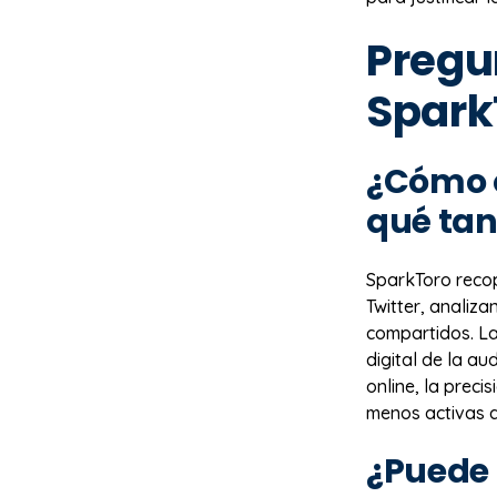
Pregu
Spark
¿Cómo o
qué tan
SparkToro recop
Twitter, analiz
compartidos. La
digital de la au
online, la prec
menos activas d
¿Puede