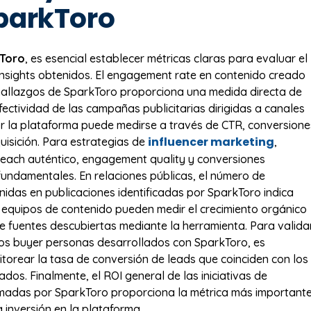
parkToro
Toro
, es esencial establecer métricas claras para evaluar el
insights obtenidos. El engagement rate en contenido creado
hallazgos de SparkToro proporciona una medida directa de
fectividad de las campañas publicitarias dirigidas a canales
or la plataforma puede medirse a través de CTR, conversione
influencer marketing
uisición. Para estrategias de
,
each auténtico, engagement quality y conversiones
 fundamentales. En relaciones públicas, el número de
idas en publicaciones identificadas por SparkToro indica
s equipos de contenido pueden medir el crecimiento orgánico
de fuentes descubiertas mediante la herramienta. Para valida
 los buyer personas desarrollados con SparkToro, es
torear la tasa de conversión de leads que coinciden con los
icados. Finalmente, el ROI general de las iniciativas de
rmadas por SparkToro proporciona la métrica más important
la inversión en la plataforma.