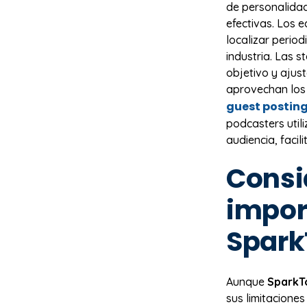
de personalida
efectivas. Los 
localizar perio
industria. Las 
objetivo y ajus
aprovechan los 
guest postin
podcasters util
audiencia, faci
Consi
impor
Spark
Aunque
SparkT
sus limitacione