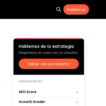
Hablemos
Open search
ramientas
menu for Recursos
Hablemos de tu estrategia
Diagnóstico sin costo con un consultor.
Hablar con un consultor
HERRAMIENTAS
AEO Score
→
Growth Grader
→