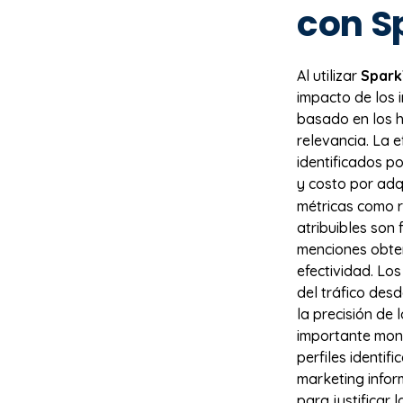
con S
Al utilizar
Spark
impacto de los 
basado en los 
relevancia. La e
identificados p
y costo por adq
métricas como r
atribuibles son
menciones obten
efectividad. Lo
del tráfico des
la precisión de
importante moni
perfiles identif
marketing info
para justificar 