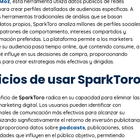
Moz
, esta herramienta utiliza datos públicos de redes
ara crear perfiles detallados de audiencias específicas. A
as herramientas tradicionales de análisis que se basan
atos propios, SparkToro analiza millones de perfiles sociale
r patrones de comportamiento, intereses compartidos y
rmación preferidas. La plataforma permite a los marketers
 su audiencia pasa tiempo online, qué contenido consume, a
ué influye en sus decisiones de compra, proporcionando
s para crear estrategias más efectivas y dirigidas.
icios de usar SparkTor
eficio de
SparkToro
radica en su capacidad para eliminar las
arketing digital. Los usuarios pueden identificar con
anales de comunicación más efectivos para alcanzar su
izando significativamente el retorno de inversión publicitaria
podcasts
 proporciona datos sobre
, publicaciones, sitios
dades que influyen en el público objetivo, permitiendo