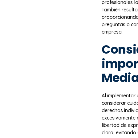
profesionales l
También resulta
proporcionando
preguntas o com
empresa.
Consi
import
Media
Al implementar
considerar cuid
derechos indivi
excesivamente a
libertad de expr
clara, evitando