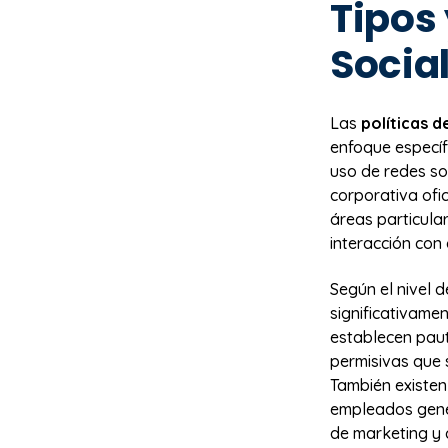
Tipos 
Socia
Las
políticas d
enfoque específ
uso de redes so
corporativa ofic
áreas particula
interacción con 
Según el nivel d
significativame
establecen pauta
permisivas que 
También existen 
empleados gener
de marketing y 