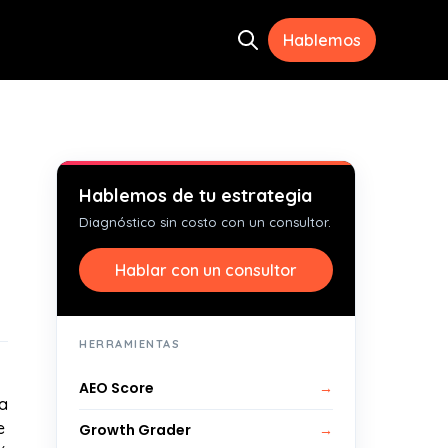
Hablemos
Open search
ramientas
menu for Recursos
Hablemos de tu estrategia
Diagnóstico sin costo con un consultor.
Hablar con un consultor
HERRAMIENTAS
AEO Score
→
na
e
Growth Grader
→