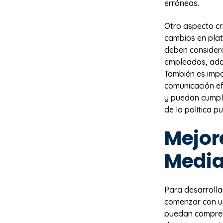
erróneas.
Otro aspecto crí
cambios en plat
deben considera
empleados, ada
También es imp
comunicación e
y puedan cumplir
de la política 
Mejor
Media
Para desarroll
comenzar con un
puedan comprend