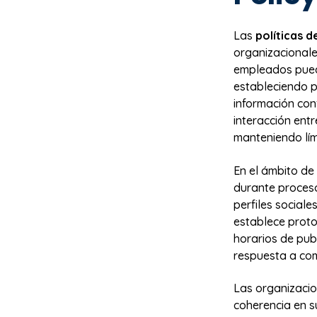
Las
políticas d
organizacionale
empleados puede
estableciendo p
información conf
interacción ent
manteniendo lím
En el ámbito de
durante proceso
perfiles social
establece proto
horarios de pub
respuesta a com
Las organizacion
coherencia en s