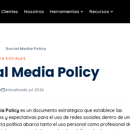
Clientes
Nosotros
Herramientas
Recursos
w submenu for Servicios
Show submenu for Her
Show sub
o
Social Media Policy
ES SOCIALES
al Media Policy
a
Actualizado jul 2026
ia Policy
es un documento estratégico que establece las
ces y expectativas para el uso de redes sociales dentro de u
sta política abarca tanto el uso personal como profesional d