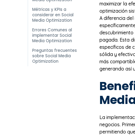
maximizar la ef
Métricas y KPIs a
optimización si
considerar en Social
A diferencia del
Media Optimization
específicamente
Errores Comunes al
descubrimiento 
implementar Social
pagada. Esta di
Media Optimization
específicos de 
Preguntas frecuentes
sólida y efectiv
sobre Social Media
Optimization
más compartible
generando así u
Benefi
Media
La implementac
negocios. Prime
permitiendo que