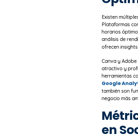
Existen múltipl
Plataformas co
horarios óptimo
análisis de ren
ofrecen insight
Canva y Adobe C
atractivo y prof
herramientas co
Google Analy
también son fun
negocio más am
Métric
en So