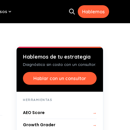
sos
Hablemos
Open search
menu for Herramientas
Show submenu for Recursos
Hablemos de tu estrategia
Diagnóstico sin costo con un consultor.
Hablar con un consultor
HERRAMIENTAS
AEO Score
→
Growth Grader
→