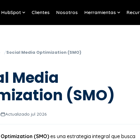
HubSpot
Clientes
Nosotros
Herramientas
Recur
w submenu for Servicios
Show submenu for HubSpot
Show sub
o
Social Media Optimization (SMO)
al Media
mization (SMO)
a
Actualizado jul 2026
 Optimization (SMO)
es una estrategia integral que busca