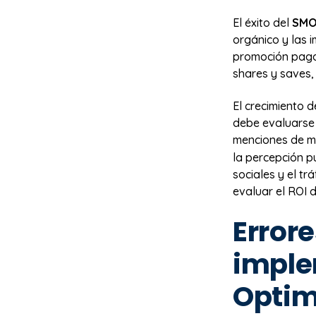
El éxito del
SM
orgánico y las i
promoción pagad
shares y saves,
El crecimiento 
debe evaluarse 
menciones de m
la percepción p
sociales y el tr
evaluar el ROI 
Error
imple
Optim