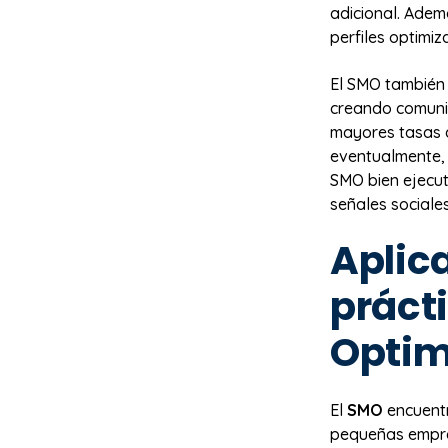
adicional. Adem
perfiles optimi
El SMO también 
creando comuni
mayores tasas 
eventualmente, 
SMO bien ejecut
señales sociale
Aplic
práct
Optim
El
SMO
encuentr
pequeñas empre