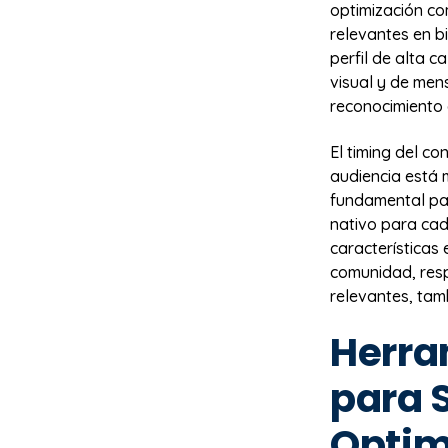
optimización co
relevantes en b
perfil de alta c
visual y de men
reconocimiento
El timing del co
audiencia está 
fundamental par
nativo para cad
características 
comunidad, res
relevantes, tam
Herra
para 
Optim