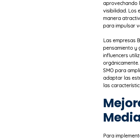
aprovechando la
visibilidad. L
manera atractiv
para impulsar v
Las empresas B
pensamiento y g
influencers util
orgánicamente. 
SMO para amplif
adaptar las est
las característi
Mejor
Media
Para implemen