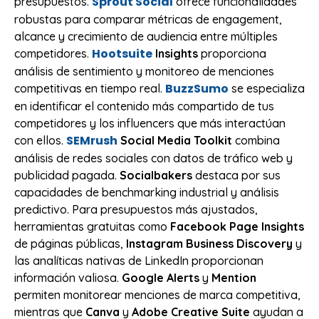
Sprout Social
presupuestos.
ofrece funcionalidades
robustas para comparar métricas de engagement,
alcance y crecimiento de audiencia entre múltiples
Hootsuite
competidores.
Insights
proporciona
análisis de sentimiento y monitoreo de menciones
BuzzSumo
competitivas en tiempo real.
se especializa
en identificar el contenido más compartido de tus
competidores y los influencers que más interactúan
SEMrush
con ellos.
Social Media Toolkit
combina
análisis de redes sociales con datos de tráfico web y
publicidad pagada.
Socialbakers
destaca por sus
capacidades de benchmarking industrial y análisis
predictivo. Para presupuestos más ajustados,
herramientas gratuitas como
Facebook Page Insights
de páginas públicas,
Instagram Business Discovery
y
las analíticas nativas de LinkedIn proporcionan
información valiosa.
Google Alerts
y
Mention
permiten monitorear menciones de marca competitiva,
mientras que
Canva
y
Adobe Creative Suite
ayudan a