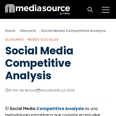
Open m
Open search
Inicio
Glosario
Social Media Competitive Analysis
GLOSARIO · REDES SOCIALES
Social Media
Competitive
Analysis
8 min de lectura
Actualizado jul 2026
Competitive Analysis
El
Social Media
es una
metodología estratégica que consiste en estudiar,