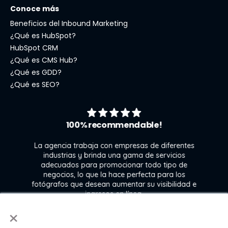
Conoce más
Beneficios del Inbound Marketing
¿Qué es HubSpot?
HubSpot CRM
¿Qué es CMS Hub?
¿Qué es GDD?
¿Qué es SEO?
100% recommendable!
La agencia trabaja con empresas de diferentes
industrias y brinda una gama de servicios
adecuados para promocionar todo tipo de
negocios, lo que la hace perfecta para los
s
fotógrafos que desean aumentar su visibilidad e
j
ingresos en línea.
×