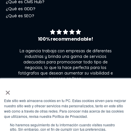
¿Qué es CMS Hub?
¿Qué es GDD?
¿Qué es SEO?
100% recommendable!
La agencia trabaja con empresas de diferentes
industrias y brinda una gama de servicios
l
adecuados para promocionar todo tipo de
ra
negocios, lo que la hace perfecta para los
 y
fotógrafos que desean aumentar su visibilidad e
e
ingresos en línea.
n
×
Este sitio web almacena cookies en tu PC. Estas cookies sirven para mejorar
Kate Gross
nuestro sitio web y ofrecer servicios más personalizados, tanto en este sitio
Marketing & graphic design assistant at
web como a través de otras redes. Para conocer más acerca de las cookies
Fixthephoto
que utilizamos, revisa nuestra Política de Privacidad.
No haremos seguimiento de tu información cuando visites nuestro
sitio. Sin embargo, con el fin de cumplir con tus preferencias,