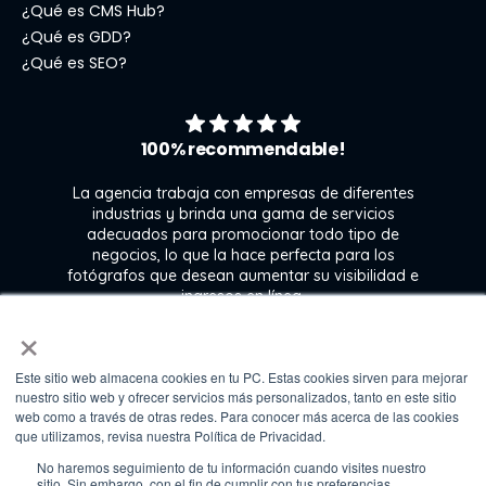
¿Qué es CMS Hub?
¿Qué es GDD?
¿Qué es SEO?
100% recommendable!
La agencia trabaja con empresas de diferentes
industrias y brinda una gama de servicios
adecuados para promocionar todo tipo de
negocios, lo que la hace perfecta para los
s
fotógrafos que desean aumentar su visibilidad e
j
ingresos en línea.
×
Este sitio web almacena cookies en tu PC. Estas cookies sirven para mejorar
Kate Gross
nuestro sitio web y ofrecer servicios más personalizados, tanto en este sitio
Marketing & graphic design assistant at
web como a través de otras redes. Para conocer más acerca de las cookies
Fixthephoto
que utilizamos, revisa nuestra Política de Privacidad.
No haremos seguimiento de tu información cuando visites nuestro
sitio. Sin embargo, con el fin de cumplir con tus preferencias,