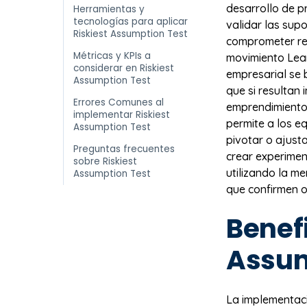
desarrollo de pr
Herramientas y
tecnologías para aplicar
validar las sup
Riskiest Assumption Test
comprometer rec
Métricas y KPIs a
movimiento Lean
considerar en Riskiest
empresarial se 
Assumption Test
que si resultan
Errores Comunes al
emprendimiento.
implementar Riskiest
permite a los e
Assumption Test
pivotar o ajusta
Preguntas frecuentes
crear experimen
sobre Riskiest
utilizando la m
Assumption Test
que confirmen o
Benefi
Assum
La implementac