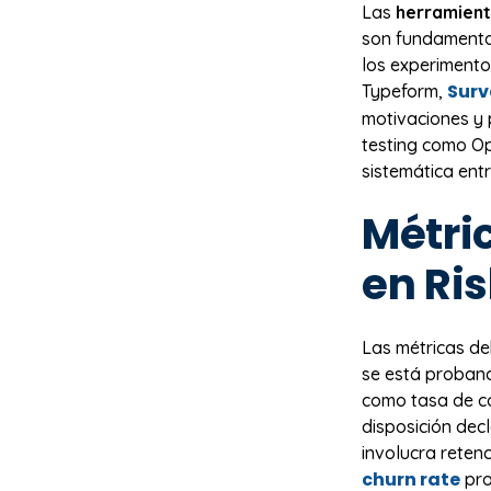
Las
herramient
son fundamenta
los experimento
Sur
Typeform,
motivaciones y 
testing como Op
sistemática ent
Métric
en Ri
Las métricas de
se está proban
como tasa de co
disposición dec
involucra reten
churn rate
pro