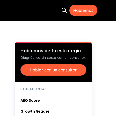
Hablemos
Open search
ramientas
menu for Recursos
Hablemos de tu estrategia
Diagnóstico sin costo con un consultor.
Hablar con un consultor
HERRAMIENTAS
AEO Score
→
Growth Grader
→