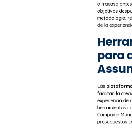
o fracaso antes 
objetivos despu
metodología, re
de la experienci
Herra
para a
Assum
Las
plataforma
facilitan la cr
experiencia de 
herramientas c
Campaign Manag
presupuestos c