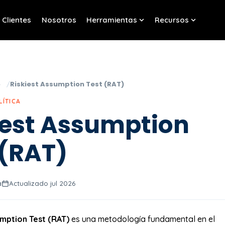
Clientes
Nosotros
Herramientas
Recursos
w submenu for Servicios
Show submenu for Her
Show sub
o
Riskiest Assumption Test (RAT)
LÍTICA
iest Assumption
 (RAT)
a
Actualizado jul 2026
umption Test (RAT)
es una metodología fundamental en el