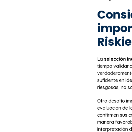
Consi
impor
Riski
La
selección i
tiempo validand
verdaderamente 
suficiente en i
riesgosas, no so
Otro desafío im
evaluación de l
confirmen sus c
manera favorabl
interpretación 