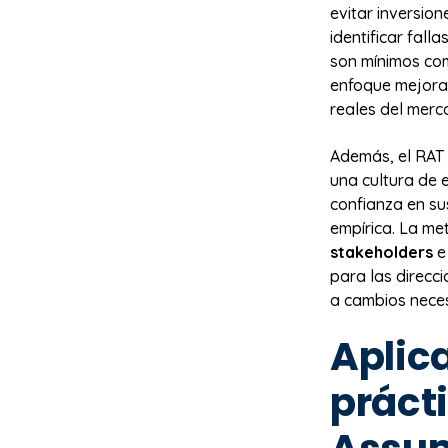
evitar inversio
identificar fal
son mínimos co
enfoque mejora
reales del merc
Además, el RAT 
una cultura de 
confianza en su
empírica. La me
stakeholders
e 
para las direcci
a cambios neces
Aplic
prácti