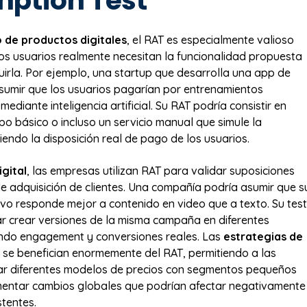
ption Test
o de productos digitales
, el RAT es especialmente valioso
 los usuarios realmente necesitan la funcionalidad propuesta
uirla. Por ejemplo, una startup que desarrolla una app de
asumir que los usuarios pagarían por entrenamientos
ediante inteligencia artificial. Su RAT podría consistir en
po básico o incluso un servicio manual que simule la
iendo la disposición real de pago de los usuarios.
gital
, las empresas utilizan RAT para validar suposiciones
e adquisición de clientes. Una compañía podría asumir que s
ivo responde mejor a contenido en video que a texto. Su test
ar crear versiones de la misma campaña en diferentes
endo engagement y conversiones reales. Las
estrategias de
se benefician enormemente del RAT, permitiendo a las
r diferentes modelos de precios con segmentos pequeños
mentar cambios globales que podrían afectar negativamente
stentes.