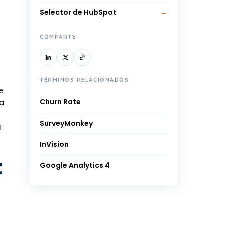
Selector de HubSpot
→
COMPARTE
TÉRMINOS RELACIONADOS
e
Churn Rate
ca
SurveyMonkey
s
InVision
t
Google Analytics 4