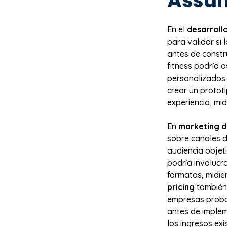
Assum
En el
desarroll
para validar si
antes de constr
fitness podría 
personalizados m
crear un prototi
experiencia, mid
En
marketing di
sobre canales d
audiencia objet
podría involucr
formatos, midi
pricing
también 
empresas proba
antes de imple
los ingresos exi